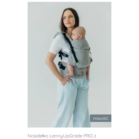
nowość
Nosidełko LennyUpGrade PRO z