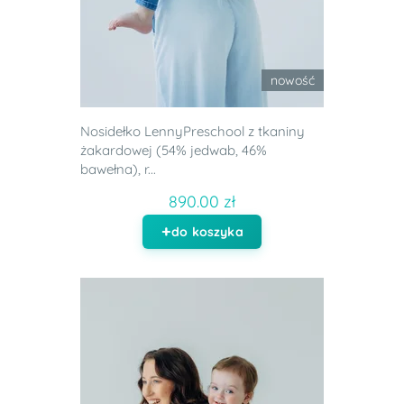
nowość
Nosidełko LennyPreschool z tkaniny
żakardowej (54% jedwab, 46%
bawełna), r...
890.00 zł
do koszyka