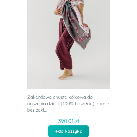
Żakardowa chusta kółkowa do
noszenia dzieci, (100% bawełna), ramię
bez zakł...
390.01 zł
do koszyka