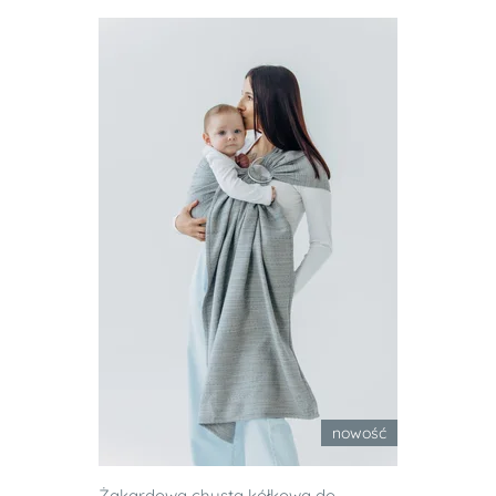
nowość
Żakardowa chusta kółkowa do