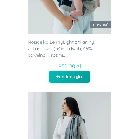
nowość
Nosidełko LennyLight z tkaniny
żakardowej (54% jedwab, 46%
bawełna) , rozmi...
830.00 zł
do koszyka