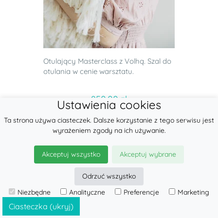
Otulający Masterclass z Volhą. Szal do
otulania w cenie warsztatu.
850.00 zł
Ustawienia cookies
do koszyka
Ta strona używa ciasteczek. Dalsze korzystanie z tego serwisu jest
wyrażeniem zgody na ich używanie.
Akceptuj wszystko
Akceptuj wybrane
Odrzuć wszystko
Niezbędne
Analityczne
Preferencje
Marketing
Ciasteczka (ukryj)