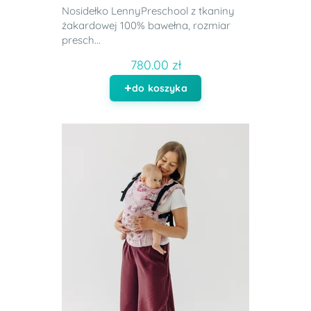
Nosidełko LennyPreschool z tkaniny
żakardowej 100% bawełna, rozmiar
presch...
780.00 zł
do koszyka