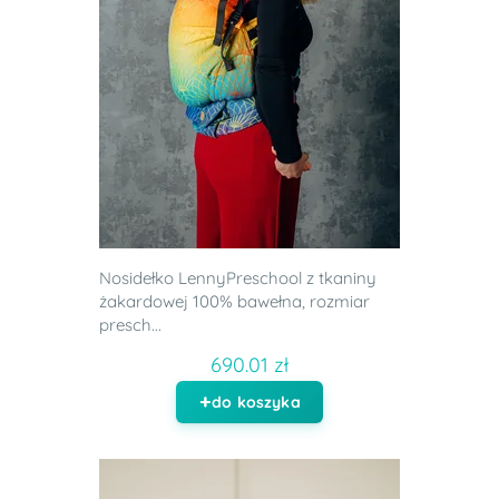
Nosidełko LennyPreschool z tkaniny
żakardowej 100% bawełna, rozmiar
presch...
690.01 zł
do koszyka