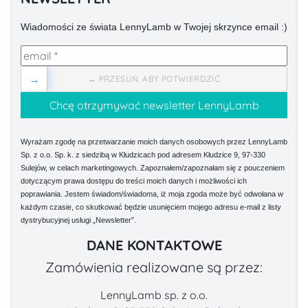
Wiadomości ze świata LennyLamb w Twojej skrzynce email :)
→
→ PRZESUŃ, ABY POTWIERDZIĆ
Wyrażam zgodę na przetwarzanie moich danych osobowych przez LennyLamb
Sp. z o.o. Sp. k. z siedzibą w Kłudzicach pod adresem Kłudzice 9, 97-330
Sulejów, w celach marketingowych. Zapoznałem/zapoznałam się z pouczeniem
dotyczącym prawa dostępu do treści moich danych i możliwości ich
poprawiania. Jestem świadom/świadoma, iż moja zgoda może być odwołana w
każdym czasie, co skutkować będzie usunięciem mojego adresu e-mail z listy
dystrybucyjnej usługi „Newsletter”.
DANE KONTAKTOWE
Zamówienia realizowane są przez:
LennyLamb sp. z o.o.