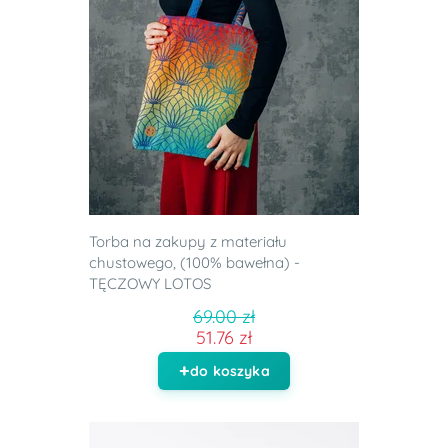
Torba na zakupy z materiału
chustowego, (100% bawełna) -
TĘCZOWY LOTOS
69.00 zł
51.76 zł
do koszyka