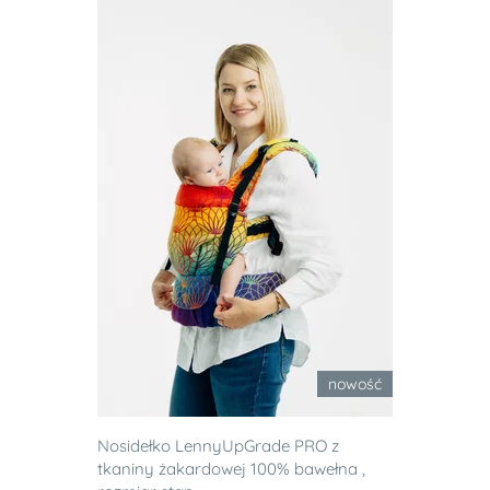
nowość
Nosidełko LennyUpGrade PRO z
tkaniny żakardowej 100% bawełna ,