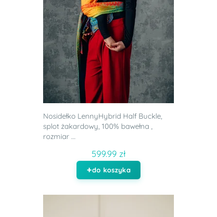
Nosidełko LennyHybrid Half Buckle,
splot żakardowy, 100% bawełna ,
rozmiar ...
599.99 zł
do koszyka