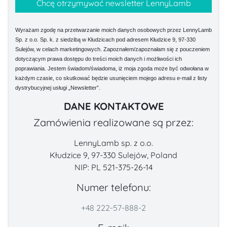
Wyrażam zgodę na przetwarzanie moich danych osobowych przez LennyLamb
Sp. z o.o. Sp. k. z siedzibą w Kłudzicach pod adresem Kłudzice 9, 97-330
Sulejów, w celach marketingowych. Zapoznałem/zapoznałam się z pouczeniem
dotyczącym prawa dostępu do treści moich danych i możliwości ich
poprawiania. Jestem świadom/świadoma, iż moja zgoda może być odwołana w
każdym czasie, co skutkować będzie usunięciem mojego adresu e-mail z listy
dystrybucyjnej usługi „Newsletter”.
DANE KONTAKTOWE
Zamówienia realizowane są przez:
LennyLamb sp. z o.o.
Kłudzice 9, 97-330 Sulejów, Poland
NIP: PL 521-375-26-14
Numer telefonu:
+48 222-57-888-2