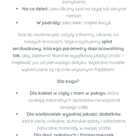
zamykania.
Na co dzień:
jako śliczny szal na szyję lub okrycie
ramion.
W podróży:
jako lekki, miękki kocyk.
Szal do otulania jest uszyty z tkaniny utkanej na
naszych krosnach. Wykorzystujemy
splot
serduszkowy, którego parametry dopracowaliśmy
tak
, aby zapewnić tkaninie wyjątkową plastyczność i
miękkość już od pierwszego dotyku. Wybrane modele
wykańczane są ręcznie wiązanymi frędzlami.
Dla kogo?
Dla kobiet w ciąży i mam w połogu
, które
szukają naturalnych sposobów na wsparcie
swojego ciała.
Dla wielbicielek wysokiej jakości dodatków
,
które cenią unikalne, autorskie sploty i szlachetne,
naturalne materiały w swojej szafie.
Dla doul, położnych i fizjoterapeutek
,