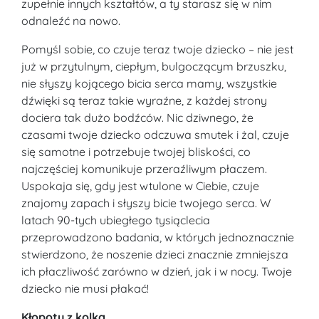
zupełnie innych kształtów, a ty starasz się w nim
odnaleźć na nowo.
Pomyśl sobie, co czuje teraz twoje dziecko – nie jest
już w przytulnym, ciepłym, bulgoczącym brzuszku,
nie słyszy kojącego bicia serca mamy, wszystkie
dźwięki są teraz takie wyraźne, z każdej strony
dociera tak dużo bodźców. Nic dziwnego, że
czasami twoje dziecko odczuwa smutek i żal, czuje
się samotne i potrzebuje twojej bliskości, co
najczęściej komunikuje przeraźliwym płaczem.
Uspokaja się, gdy jest wtulone w Ciebie, czuje
znajomy zapach i słyszy bicie twojego serca. W
latach 90-tych ubiegłego tysiąclecia
przeprowadzono badania, w których jednoznacznie
stwierdzono, że noszenie dzieci znacznie zmniejsza
ich płaczliwość zarówno w dzień, jak i w nocy. Twoje
dziecko nie musi płakać!
Kłopoty z kolką