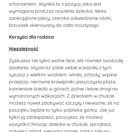
schorzeniem. Wynika to z pozycji, jaka jest
wymagana podczas noszenia dziecka: lekko
zaokrąglone plecy, szeroko odwiedzione nóżki,
brzuszek skierowany do ciała noszącego.
Korzyści dla rodzica
Niezależność
Zyskujesz nie tylko wolne ręce, ale również swobodę
działania. Wyobraź sobie siebie w każdej z tych
sytuacji z wielkim wózkiem: winda, schody, wąskie
przejścia, nierówne krawężniki, piaszczysta plaża,
kamieniste ścieżki w górach, polne i leśne drogi na
wymarzonych wakacjach. Z dzieckiem w chuście
możesz nawet zdobywać szczyty i nieważne, że na
początku będzie to tylko pobliska górka. Jak już
tylko ją zdobędziesz, poczujesz, że możesz
wszystko! Nosząc dziecko w chuście, sprzątasz,
gotujesz obiad, wieszasz pranie, robisz zakupy,