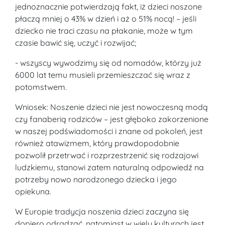
jednoznacznie potwierdzają fakt, iż dzieci noszone
płaczą mniej o 43% w dzień i aż o 51% nocą! – jeśli
dziecko nie traci czasu na płakanie, może w tym
czasie bawić się, uczyć i rozwijać;
- wszyscy wywodzimy się od nomadów, którzy już
6000 lat temu musieli przemieszczać się wraz z
potomstwem.
Wniosek: Noszenie dzieci nie jest nowoczesną modą
czy fanaberią rodziców – jest głęboko zakorzenione
w naszej podświadomości i znane od pokoleń, jest
również atawizmem, który prawdopodobnie
pozwolił przetrwać i rozprzestrzenić się rodzajowi
ludzkiemu, stanowi zatem naturalną odpowiedź na
potrzeby nowo narodzonego dziecka i jego
opiekuna.
W Europie tradycja noszenia dzieci zaczyna się
dopiero odradzać, natomiast w wielu kulturach jest