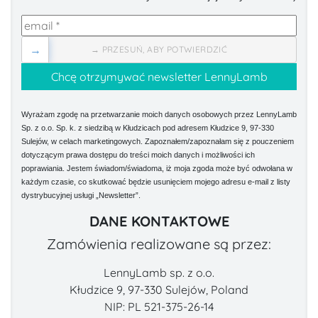
→
→ PRZESUŃ, ABY POTWIERDZIĆ
Wyrażam zgodę na przetwarzanie moich danych osobowych przez LennyLamb
Sp. z o.o. Sp. k. z siedzibą w Kłudzicach pod adresem Kłudzice 9, 97-330
Sulejów, w celach marketingowych. Zapoznałem/zapoznałam się z pouczeniem
dotyczącym prawa dostępu do treści moich danych i możliwości ich
poprawiania. Jestem świadom/świadoma, iż moja zgoda może być odwołana w
każdym czasie, co skutkować będzie usunięciem mojego adresu e-mail z listy
dystrybucyjnej usługi „Newsletter”.
DANE KONTAKTOWE
Zamówienia realizowane są przez:
LennyLamb sp. z o.o.
Kłudzice 9, 97-330 Sulejów, Poland
NIP: PL 521-375-26-14