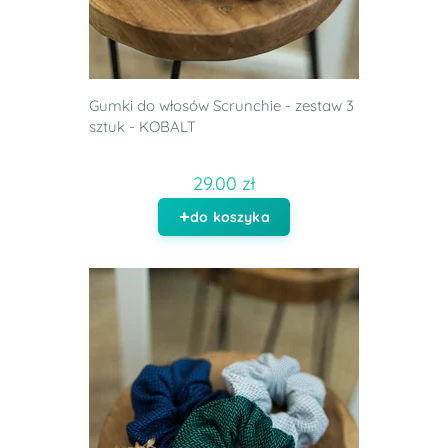
Gumki do włosów Scrunchie - zestaw 3
sztuk - KOBALT
29.00 zł
do koszyka