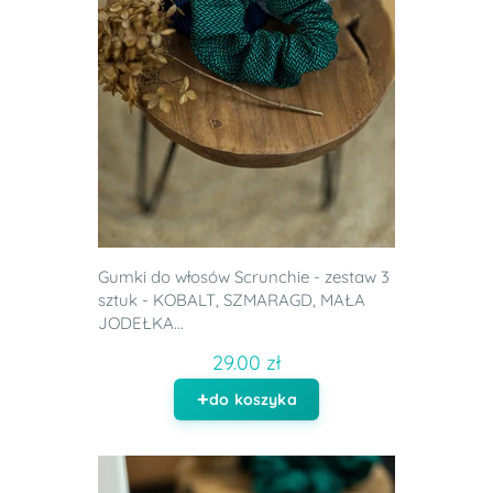
Gumki do włosów Scrunchie - zestaw 3
sztuk - KOBALT, SZMARAGD, MAŁA
JODEŁKA...
29.00 zł
do koszyka