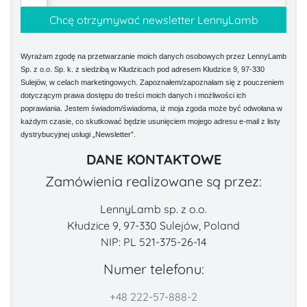
Wyrażam zgodę na przetwarzanie moich danych osobowych przez LennyLamb
Sp. z o.o. Sp. k. z siedzibą w Kłudzicach pod adresem Kłudzice 9, 97-330
Sulejów, w celach marketingowych. Zapoznałem/zapoznałam się z pouczeniem
dotyczącym prawa dostępu do treści moich danych i możliwości ich
poprawiania. Jestem świadom/świadoma, iż moja zgoda może być odwołana w
każdym czasie, co skutkować będzie usunięciem mojego adresu e-mail z listy
dystrybucyjnej usługi „Newsletter”.
DANE KONTAKTOWE
Zamówienia realizowane są przez:
LennyLamb sp. z o.o.
Kłudzice 9, 97-330 Sulejów, Poland
NIP: PL 521-375-26-14
Numer telefonu:
+48 222-57-888-2