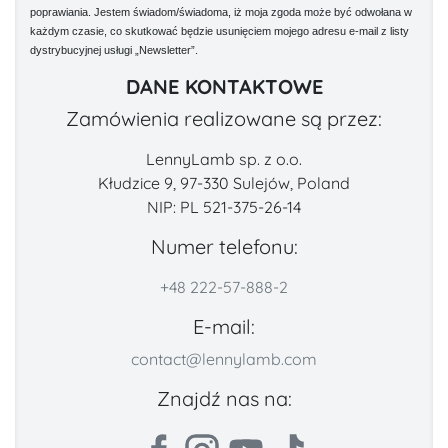
poprawiania. Jestem świadom/świadoma, iż moja zgoda może być odwołana w
każdym czasie, co skutkować będzie usunięciem mojego adresu e-mail z listy
dystrybucyjnej usługi „Newsletter”.
DANE KONTAKTOWE
Zamówienia realizowane są przez:
LennyLamb sp. z o.o.
Kłudzice 9, 97-330 Sulejów, Poland
NIP: PL 521-375-26-14
Numer telefonu:
+48 222-57-888-2
E-mail:
contact@lennylamb.com
Znajdź nas na: