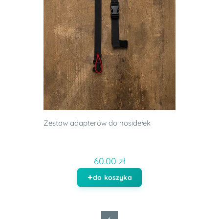
Zestaw adapterów do nosidełek
60.00 zł
do koszyka