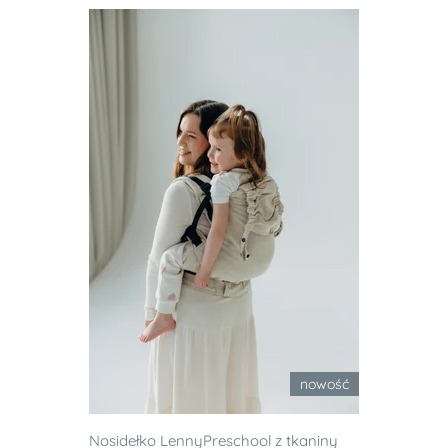
nowość
Nosidełko LennyPreschool z tkaniny