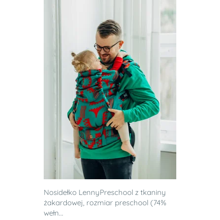
Nosidełko LennyPreschool z tkaniny
żakardowej, rozmiar preschool (74%
wełn...