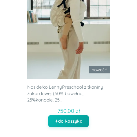
nowość
Nosidełko LennyPreschool z tkaniny
żakardowej (50% bawełna,
25%konopie, 25...
750.00 zł
do koszyka