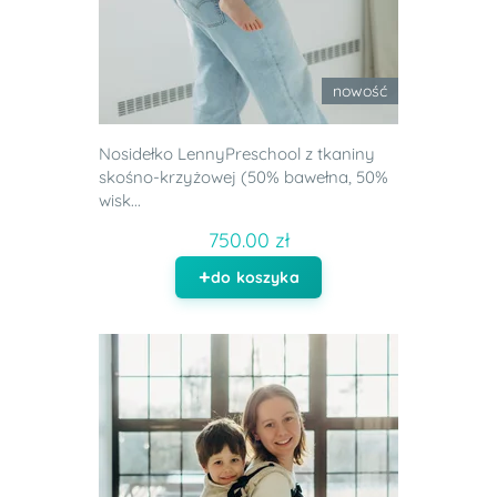
nowość
Nosidełko LennyPreschool z tkaniny
skośno-krzyżowej (50% bawełna, 50%
wisk...
750.00 zł
do koszyka