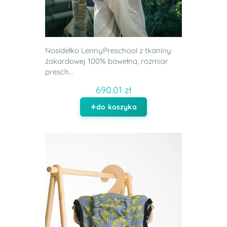
Nosidełko LennyPreschool z tkaniny
żakardowej 100% bawełna, rozmiar
presch...
690.01 zł
do koszyka