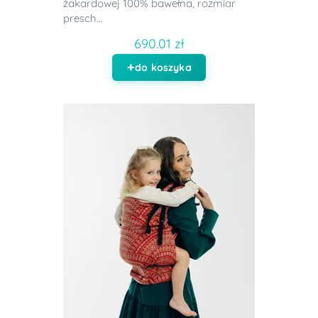
żakardowej 100% bawełna, rozmiar
presch...
690.01 zł
do koszyka