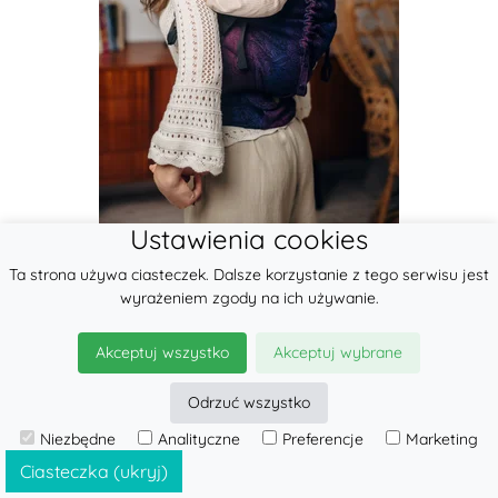
Ustawienia cookies
Nosidełko LennyPreschool z tkaniny
Ta strona używa ciasteczek. Dalsze korzystanie z tego serwisu jest
żakardowej 100% bawełna, rozmiar
wyrażeniem zgody na ich używanie.
presch...
690.01 zł
Akceptuj wszystko
Akceptuj wybrane
do koszyka
Odrzuć wszystko
Niezbędne
Analityczne
Preferencje
Marketing
Ciasteczka (ukryj)