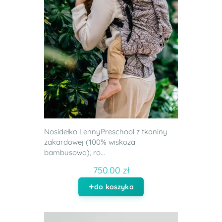
Nosidełko LennyPreschool z tkaniny
żakardowej (100% wiskoza
bambusowa), ro...
750.00 zł
do koszyka