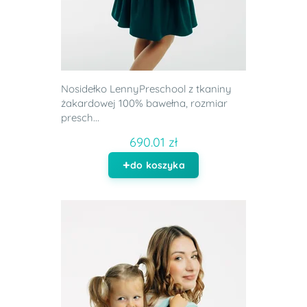
Nosidełko LennyPreschool z tkaniny
żakardowej 100% bawełna, rozmiar
presch...
690.01 zł
do koszyka