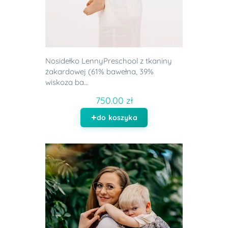
Nosidełko LennyPreschool z tkaniny
żakardowej (61% bawełna, 39%
wiskoza ba...
750.00 zł
do koszyka