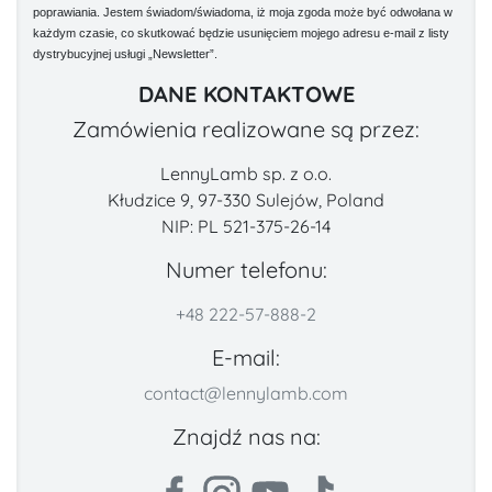
poprawiania. Jestem świadom/świadoma, iż moja zgoda może być odwołana w
każdym czasie, co skutkować będzie usunięciem mojego adresu e-mail z listy
dystrybucyjnej usługi „Newsletter”.
DANE KONTAKTOWE
Zamówienia realizowane są przez:
LennyLamb sp. z o.o.
Kłudzice 9, 97-330 Sulejów, Poland
NIP: PL 521-375-26-14
Numer telefonu:
+48 222-57-888-2
E-mail:
contact@lennylamb.com
Znajdź nas na: