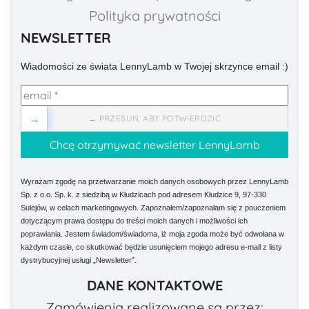
Polityka prywatności
NEWSLETTER
Wiadomości ze świata LennyLamb w Twojej skrzynce email :)
→
→ PRZESUŃ, ABY POTWIERDZIĆ
Wyrażam zgodę na przetwarzanie moich danych osobowych przez LennyLamb
Sp. z o.o. Sp. k. z siedzibą w Kłudzicach pod adresem Kłudzice 9, 97-330
Sulejów, w celach marketingowych. Zapoznałem/zapoznałam się z pouczeniem
dotyczącym prawa dostępu do treści moich danych i możliwości ich
poprawiania. Jestem świadom/świadoma, iż moja zgoda może być odwołana w
każdym czasie, co skutkować będzie usunięciem mojego adresu e-mail z listy
dystrybucyjnej usługi „Newsletter”.
DANE KONTAKTOWE
Zamówienia realizowane są przez: