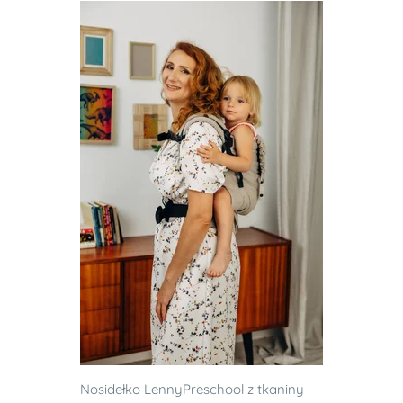
Nosidełko LennyPreschool z tkaniny