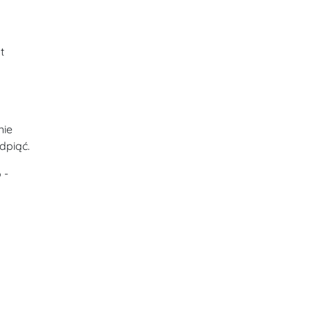
t
nie
dpiąć.
 -