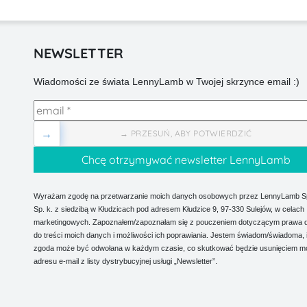
NEWSLETTER
Wiadomości ze świata LennyLamb w Twojej skrzynce email :)
→
→ PRZESUŃ, ABY POTWIERDZIĆ
Wyrażam zgodę na przetwarzanie moich danych osobowych przez LennyLamb Sp.
Sp. k. z siedzibą w Kłudzicach pod adresem Kłudzice 9, 97-330 Sulejów, w celach
marketingowych. Zapoznałem/zapoznałam się z pouczeniem dotyczącym prawa 
do treści moich danych i możliwości ich poprawiania. Jestem świadom/świadoma, 
zgoda może być odwołana w każdym czasie, co skutkować będzie usunięciem m
adresu e-mail z listy dystrybucyjnej usługi „Newsletter”.