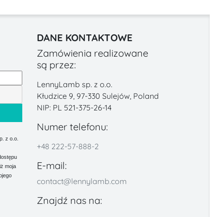
DANE KONTAKTOWE
Zamówienia realizowane
są przez:
LennyLamb sp. z o.o.
Kłudzice 9, 97-330 Sulejów, Poland
NIP: PL 521-375-26-14
Numer telefonu:
 z o.o.
+48 222-57-888-2
dostępu
E-mail:
iż moja
ojego
contact@lennylamb.com
Znajdź nas na: