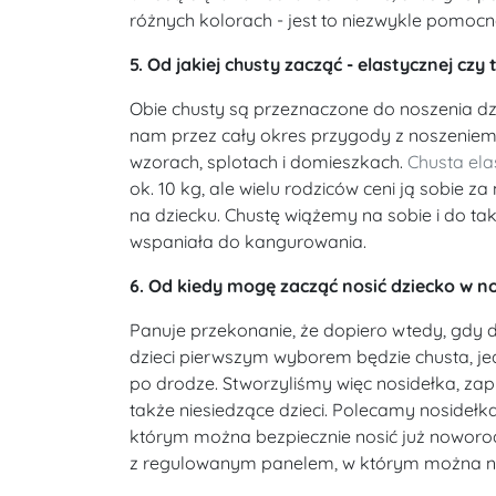
różnych kolorach - jest to niezwykle pomocn
5. Od jakiej chusty zacząć - elastycznej czy 
Obie chusty są przeznaczone do noszenia dz
nam przez cały okres przygody z noszeniem, 
wzorach, splotach i domieszkach.
Chusta ela
ok. 10 kg, ale wielu rodziców ceni ją sobie z
na dziecku. Chustę wiążemy na sobie i do t
wspaniała do kangurowania.
6. Od kiedy mogę zacząć nosić dziecko w no
Panuje przekonanie, że dopiero wtedy, gdy 
dzieci pierwszym wyborem będzie chusta, je
po drodze. Stworzyliśmy więc nosidełka, zap
także niesiedzące dzieci. Polecamy nosideł
którym można bezpiecznie nosić już noworo
z regulowanym panelem, w którym można nosi