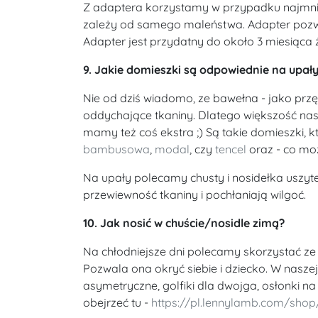
Z adaptera korzystamy w przypadku najmniejs
zależy od samego maleństwa. Adapter pozwa
Adapter jest przydatny do około 3 miesiąca ż
9. Jakie domieszki są odpowiednie na upał
Nie od dziś wiadomo, ze bawełna - jako przę
oddychające tkaniny. Dlatego większość nasz
mamy też coś ekstra ;) Są takie domieszki, k
bambusowa
,
modal
, czy
tencel
oraz - co mo
Na upały polecamy chusty i nosidełka uszyte
przewiewność tkaniny i pochłaniają wilgoć.
10. Jak nosić w chuście/nosidle zimą?
Na chłodniejsze dni polecamy skorzystać ze 
Pozwala ona okryć siebie i dziecko. W naszej 
asymetryczne, golfiki dla dwojga, osłonki n
obejrzeć tu -
https://pl.lennylamb.com/sh