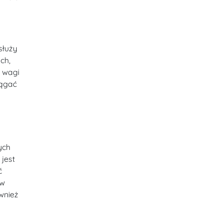
służy
ch,
 wagi
iągać
ych
jest
ć
 w
wnież