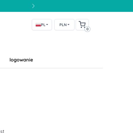
PL
PLN
0
logowanie
u
st