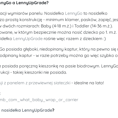
LennyGo a LennyUpGrade?
lacji wymiarów panelu. Nosidełko
LennyGo
to nosidełko
o prostą konstrukcję - minimum klamer, pasków, zapięć, jes
dwóch rozmiarach: Baby (4-18 m.ż.) i Toddler (14-36 m.ż.).
wane, w którym bezpiecznie można nosić dziecko po 1. m.ż.
sidełko
LennyUpGrade
rośnie więc razem z dzieckiem :)
o posiada głęboki, niedopinany kaptur, który na pewno się 
odpinany kaptur - w razie potrzeby można go więc szybko o
de posiada poręczną kieszonkę na pasie biodrowym. LennyGo
kcji - takiej kieszonki nie posiada.
ji z panelem z przewiewnej siateczki
- idealne na lato!
:
ylamb_com_what_baby_wrap_or_carrier
o nosidełka LennyUpGrade
?