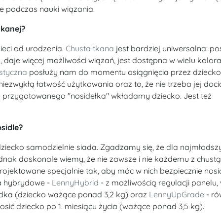
e podczas nauki wiązania.
tkanej?
ieci od urodzenia.
Chusta tkana
jest bardziej uniwersalna: po
daje więcej możliwości wiązań, jest dostępna w wielu kolora
styczna
posłuży nam do momentu osiągnięcia przez dziecko
a niezwykłą łatwość użytkowania oraz to, że nie trzeba jej doc
ak przygotowanego "nosidełka" wkładamy dziecko. Jest też
sidle?
dziecko samodzielnie siada. Zgadzamy się, że dla najmłodsz
dnak doskonale wiemy, że nie zawsze i nie każdemu z chustą 
rojektowane specjalnie tak, aby móc w nich bezpiecznie nosi
ka hybrydowe -
LennyHybrid
- z możliwością regulacji panelu,
dka (dziecko ważące ponad 3,2 kg) oraz
LennyUpGrade
- ró
ć dziecko po 1. miesiącu życia (ważące ponad 3,5 kg).