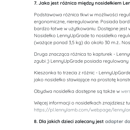
7. Jaka jest różnica między nosidełkiem 
Podstawowa różnica tkwi w możliwości regu
ergonomiczne, nieregulowane. Posiada bardz
bardzo łatwe w użytkowaniu. Dostępne jest w 
Nosidełko LennyUpGrade to nosidełko regulo
(ważące ponad 3,5 kg) do około 30 m.ż.. No
Druga znacząca różnica to kapturek - LennyG
zgubi ;) LennyUpGrade posiada regulowany 
Kieszonka to trzecia z różnic - LennyUpGar
jako nosidełko stawiające na prostotę konstru
Obydwa nosidełka dostępne są także w
wers
Więcej informacji o nosidełkach znajdziesz tu
https://pl.lennylamb.com/webpage/lenn
8. Dla jakich dzieci zalecany jest
adapter d