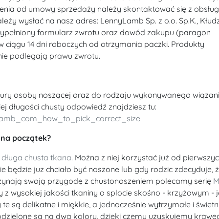
pienia od umowy sprzedaży należy skontaktować się z obsłu
ży wysłać na nasz adres: LennyLamb Sp. z o.o. Sp.K., Kłudz
 wypełniony formularz zwrotu oraz dowód zakupu (paragon
 w ciągu 14 dni roboczych od otrzymania paczki. Produkty
nie podlegają prawu zwrotu.
tury osoby noszącej oraz do rodzaju wykonywanego wiązani
 długości chusty odpowiedź znajdziesz tu:
ylamb_com_how_to_pick_correct_size
 na początek?
t
długa chusta tkana
. Można z niej korzystać już od pierwszyc
e będzie juz chciało być noszone lub gdy rodzic zdecyduje, ż
zaczynają swoją przygodę z chustonoszeniem polecamy serię
M
y z wysokiej jakości tkaniny o splocie skośno - krzyżowym - j
te są delikatne i miękkie, a jednocześnie wytrzymałe i świetn
podzielone są na dwa kolory, dzięki czemu uzyskujemy krawę