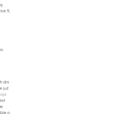
gą
ice 9,
a.
h dni
e już
oja
est
ie
dzie o