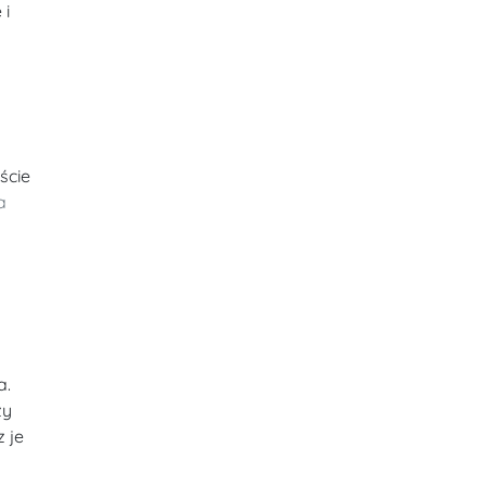
 i
ście
a
a.
zy
 je