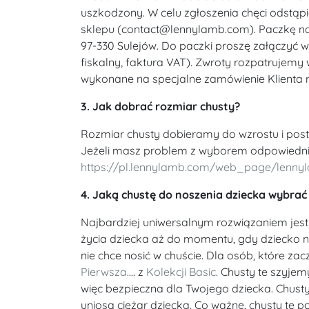
uszkodzony. W celu zgłoszenia chęci odstą
sklepu (contact@lennylamb.com). Paczkę nale
97-330 Sulejów. Do paczki proszę załączyć
fiskalny, faktura VAT). Zwroty rozpatrujemy
wykonane na specjalne zamówienie Klienta 
3. Jak dobrać rozmiar chusty?
Rozmiar chusty dobieramy do wzrostu i pos
Jeżeli masz problem z wyborem odpowiedniej
https://pl.lennylamb.com/web_page/lenn
4. Jaką chustę do noszenia dziecka wybrać
Najbardziej uniwersalnym rozwiązaniem jes
życia dziecka aż do momentu, gdy dziecko ni
nie chce nosić w chuście. Dla osób, które 
Pierwsza
.... z
Kolekcji Basic
. Chusty te szyjem
więc bezpieczna dla Twojego dziecka. Chusty 
uniosą ciężar dziecka. Co ważne, chusty te 