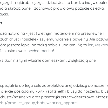
zych, najdrobniejszych dzieci. Jest to bardzo indywidualne
la skrócić panel i zachować prawidłową pozycję dziecka.
ycia.
y?
dza naturalna - jest świetnym materiałem na przewiewne i
ych chust i nosidełek szyjemy właśnie z bawełny. Ale oczywi
tóre jeszcze lepiej poradzą sobie z upałami. Są to
len
,
wiskoz
że zaskakiwać -
wełna merino
!
 z tkanin z tymi właśnie domieszkami. Zwiększają one
specjalnie do tego celu zaprojektowanej odzieży do noszeni
ofercie posiadamy kurtki (softshell) i bluzy do noszenia, blu
a chustę/nosidełko oraz płaszczyki przeciwdeszczowe. Możesz
op/by/product_group/babywearing_apparel