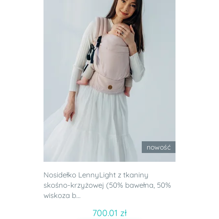
nowość
Nosidełko LennyLight z tkaniny
skośno-krzyżowej (50% bawełna, 50%
wiskoza b...
700.01 zł