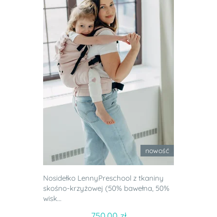
nowość
Nosidełko LennyPreschool z tkaniny
skośno-krzyżowej (50% bawełna, 50%
wisk...
750.00 zł