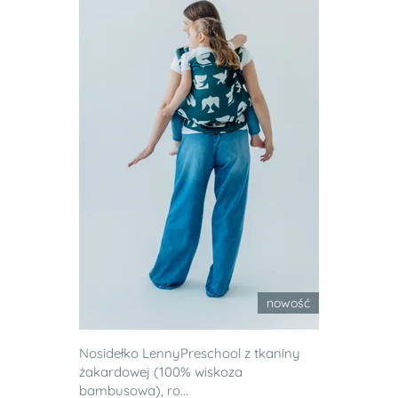
nowość
Nosidełko LennyPreschool z tkaniny
żakardowej (100% wiskoza
bambusowa), ro...