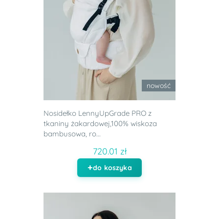
nowość
Nosidełko LennyUpGrade PRO z
tkaniny żakardowej,100% wiskoza
bambusowa, ro...
720.01 zł
do koszyka