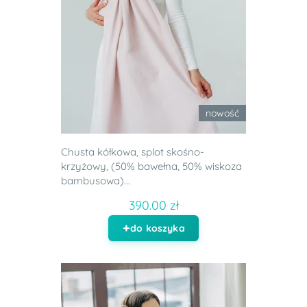
nowość
Chusta kółkowa, splot skośno-
krzyżowy, (50% bawełna, 50% wiskoza
bambusowa)...
390.00 zł
do koszyka