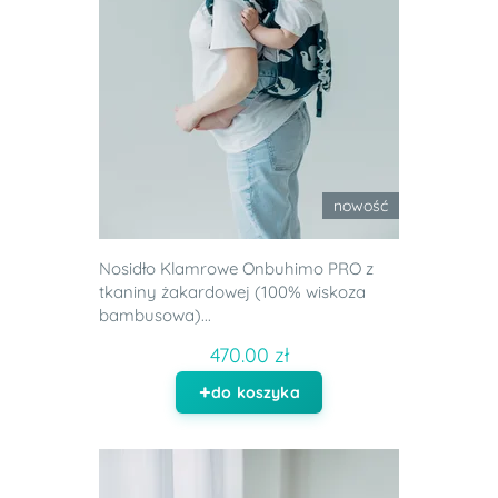
nowość
Nosidło Klamrowe Onbuhimo PRO z
tkaniny żakardowej (100% wiskoza
bambusowa)...
470.00 zł
do koszyka