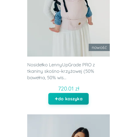
nowość
Nosidełko LennyUpGrade PRO z
tkaniny skośno-krzyżowej (50%
bawełna, 50% wis...
720.01 zł
do koszyka