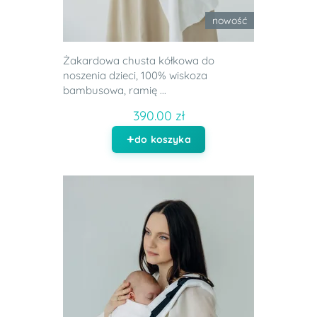
nowość
Żakardowa chusta kółkowa do
noszenia dzieci, 100% wiskoza
bambusowa, ramię ...
390.00 zł
do koszyka