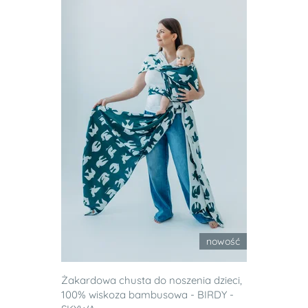
nowość
Żakardowa chusta do noszenia dzieci,
100% wiskoza bambusowa - BIRDY -