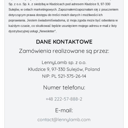
Sp. z o.o. Sp. k. z siedzibą w Kłudzicach pod adresem Kłudzice 9, 97-330
Sulejów, w celach marketingowych. Zapoznałem/zapoznałam się z pouczeniem
dotyczącym prawa dostępu do treści moich danych i możliwości ich
poprawiania. Jestem świadom/świadoma, iż moja zgoda może być odwołana w
każdym czasie, co skutkować będzie usunięciem mojego adresu e-mail z listy
dystrybucyjnej usługi „Newsletter”.
DANE KONTAKTOWE
Zamówienia realizowane są przez:
LennyLamb sp. z o.o.
Kłudzice 9, 97-330 Sulejów, Poland
NIP: PL 521-375-26-14
Numer telefonu:
+48 222-57-888-2
E-mail:
contact@lennylamb.com