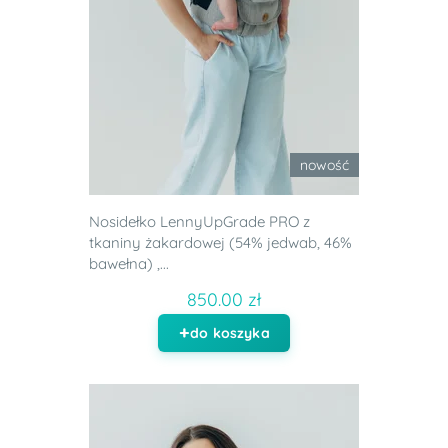
nowość
Nosidełko LennyUpGrade PRO z
tkaniny żakardowej (54% jedwab, 46%
bawełna) ,...
850.00 zł
do koszyka