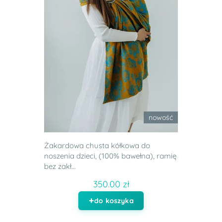
nowość
Żakardowa chusta kółkowa do
noszenia dzieci, (100% bawełna), ramię
bez zakł...
350.00 zł
do koszyka