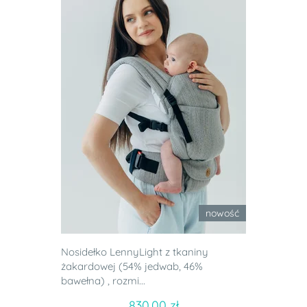
nowość
Nosidełko LennyLight z tkaniny
żakardowej (54% jedwab, 46%
bawełna) , rozmi...
830.00 zł