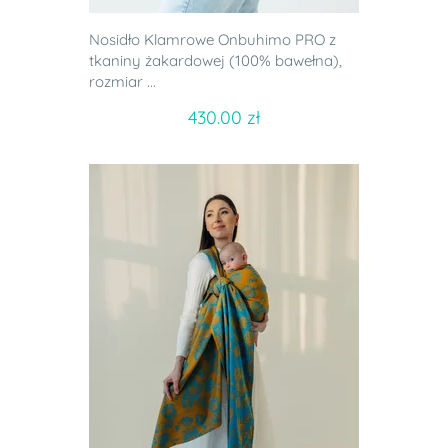
Nosidło Klamrowe Onbuhimo PRO z
tkaniny żakardowej (100% bawełna),
rozmiar ...
430.00 zł