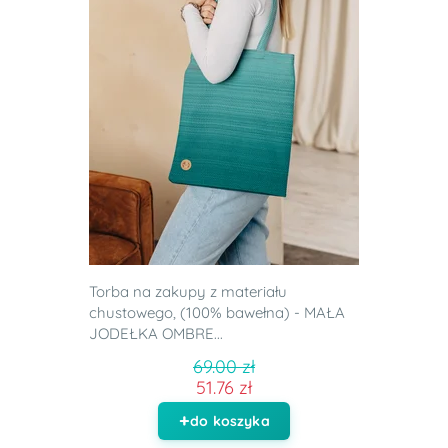
Torba na zakupy z materiału
chustowego, (100% bawełna) - MAŁA
JODEŁKA OMBRE...
69.00 zł
51.76 zł
do koszyka