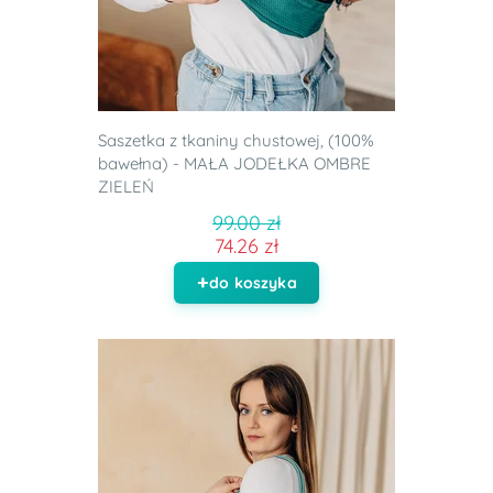
Saszetka z tkaniny chustowej, (100%
bawełna) - MAŁA JODEŁKA OMBRE
ZIELEŃ
99.00 zł
74.26 zł
do koszyka