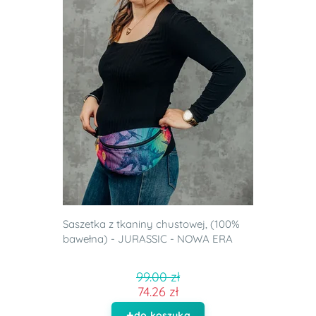
Saszetka z tkaniny chustowej, (100%
bawełna) - JURASSIC - NOWA ERA
99.00 zł
74.26 zł
do koszyka