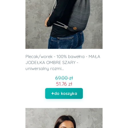
Plecak/worek - 100% bawełna - MAŁA
JODEŁKA OMBRE SZARY -
uniwersalny rozmi...
69.00 zł
51.76 zł
do koszyka