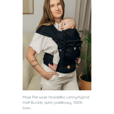
Moje Pierwsze Nosidełko LennyHybrid
Half Buckle, splot jodełkowy, 100%
baw...