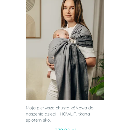
Moja pierwsza chusta kółkowa do
noszenia dzieci - HOWLIT, tkana
splotem sko...