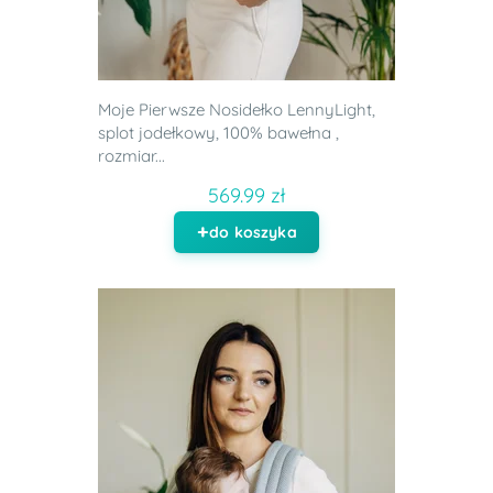
Moje Pierwsze Nosidełko LennyLight,
splot jodełkowy, 100% bawełna ,
rozmiar...
569.99 zł
do koszyka