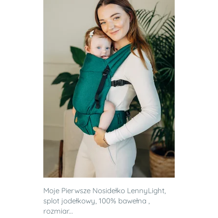
Moje Pierwsze Nosidełko LennyLight,
splot jodełkowy, 100% bawełna ,
rozmiar...