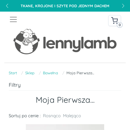
DARMOWA DOSTAWA NA TERENIE POLSKI OD 240 PLN
0
Start
Sklep
Bawełna
Moja Pierwsza...
Filtry
Moja Pierwsza...
Sortuj po cenie :
Rosnąco
Malejąco