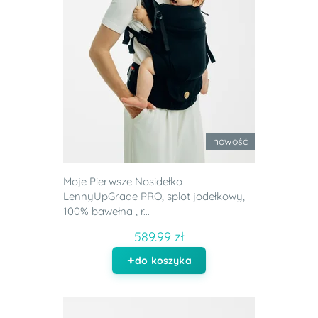
nowość
Moje Pierwsze Nosidełko
LennyUpGrade PRO, splot jodełkowy,
100% bawełna , r...
589.99 zł
do koszyka