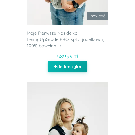
nowość
Moje Pierwsze Nosidełko
LennyUpGrade PRO, splot jodełkowy,
100% bawełna , r...
589.99 zł
do koszyka