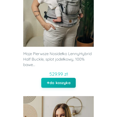
Moje Pierwsze Nosidełko LennyHybrid
Half Buckle, splot jodełkowy, 100%
bawe...
529.99 zł
do koszyka