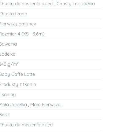
Chusty do noszenia dzieci
,
Chusty i nosidełka
Chusta tkana
Pierwszy gatunek
Rozmiar 4 (XS - 3.6m)
Bawełna
Jodełka
240 g/m²
Baby Caffe Latte
Produkty z tkanin
Tkaniny
Mała Jodełka
,
Moja Pierwsza...
Basic
Chusty do noszenia dzieci