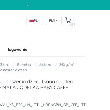
PL
PLN
0
logowanie
 3.6m)
Bawełna
Jodełka
240 g/m²
o noszenia dzieci
o noszenia dzieci, tkana splotem
 - MAŁA JODEŁKA BABY CAFFE
WVJ_XS_BSC_LN_LTTL_HRRNGBN_BB_CFF_LTT