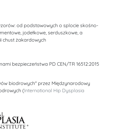
 wzorów: od podstawowych o splocie skośno-
amentowe, jodełkowe, serduszkowe, a
ii chust żakardowych
rmami bezpieczeństwa PD CEN/TR 16512:2015
wów biodrowych" przez Międzynarodowy
iodrowych (
International Hip Dysplasia