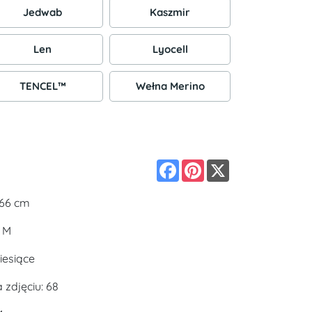
Jedwab
Kaszmir
Len
Lyocell
TENCEL™
Wełna Merino
Facebook
Pinterest
X
166 cm
: M
iesiące
zdjęciu: 68