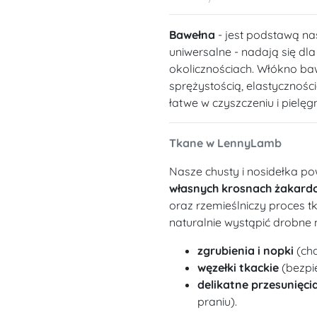
Bawełna
- jest podstawą na
uniwersalne - nadają się dl
okolicznościach. Włókno ba
sprężystością, elastycznośc
łatwe w czyszczeniu i pielęgn
Tkane w LennyLamb
Nasze chusty i nosidełka po
własnych krosnach żakard
oraz rzemieślniczy proces t
naturalnie wystąpić drobne 
zgrubienia i nopki
(cha
węzełki tkackie
(bezpie
delikatne przesunięcia
praniu).