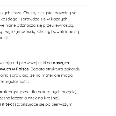
szych chust. Chusty z czystej bawełny są
a każdego i sprawdzą się w każdych
wełniane odznacza się przewiewnością,
ią i wytrzymałością. Chusty bawełniane są
acji.
wstają od pierwszej nitki na
naszych
owych w Polsce
. Bogata struktura żakardu
kania sprawiają, że na materiale mogą
nieregularności:
rakterystyczne dla naturalnych przędz),
czne łączenia nitek na krośnie),
 nitek
(stabilizujące się po pierwszym