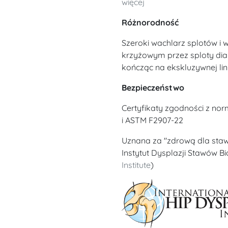
więcej
Różnorodność
Szeroki wachlarz splotów i
krzyżowym przez sploty di
kończąc na ekskluzywnej lin
Bezpieczeństwo
Certyfikaty zgodności z no
i ASTM F2907-22
Uznana za "zdrową dla sta
Instytut Dysplazji Stawów B
Institute
)