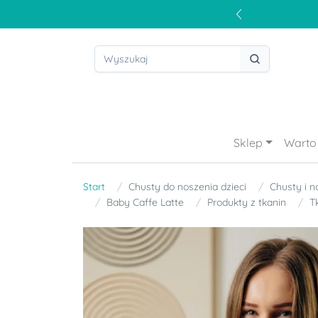
Sklep
Warto 
Start
Chusty do noszenia dzieci
Chusty i n
Baby Caffe Latte
Produkty z tkanin
T