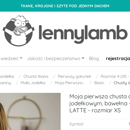
TKANE, KROJONE I SZYTE POD JEDNYM DACHEM
wiedzieć
Jakość i bezpieczeństwo
Blog
rejestracja
osidełka
Chusta tkana
Pierwszy gatunek
Rozmiar 4 (XS -
kaniny
Mała Jodełka
Moja Pierwsza...
Basic
Chusty d
Moja pierwsza chusta d
jodełkowym, bawełna
LATTE - rozmiar XS
Symbol