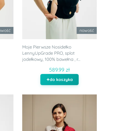
owość
nowość
Moje Pierwsze Nosidełko
LennyUpGrade PRO, splot
jodełkowy, 100% bawełna , r...
589.99 zł
do koszyka