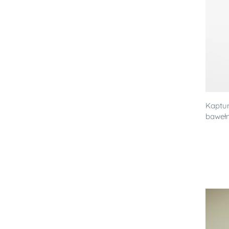
Kaptur
baweł