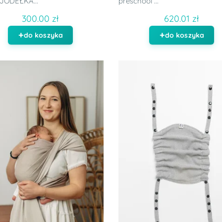
JODEŁKA...
preschool ...
300.00 zł
620.01 zł
do koszyka
do koszyka