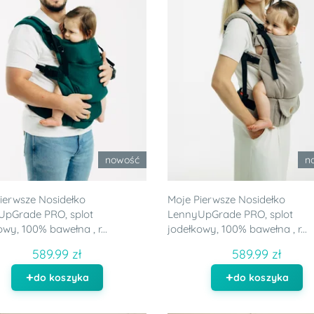
nowość
n
ierwsze Nosidełko
Moje Pierwsze Nosidełko
UpGrade PRO, splot
LennyUpGrade PRO, splot
owy, 100% bawełna , r...
jodełkowy, 100% bawełna , r...
589.99 zł
589.99 zł
do koszyka
do koszyka