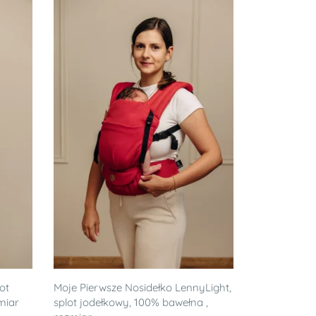
ot
Moje Pierwsze Nosidełko LennyLight,
miar
splot jodełkowy, 100% bawełna ,