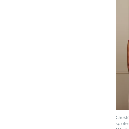
Chusta
splote