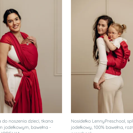
 do noszenia dzieci, tkana
Nosidełko LennyPreschool, spl
m jodełkowym, bawełna -
jodełkowy, 100% bawełna, roz