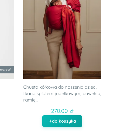
owość
Chusta kółkowa do noszenia dzieci,
tkana splotem jodełkowym, bawełna,
ramię...
270.00 zł
do koszyka