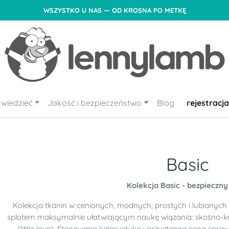
WSZYSTKO U NAS — OD KROSNA PO METKĘ
wiedzieć
Jakość i bezpieczeństwo
Blog
rejestracja
Basic
Kolekcja Basic - bezpieczny
Kolekcja tkanin w cenionych, modnych, prostych i lubiany
splotem maksymalnie ułatwiającym naukę wiązania: skośno-
(little love). Stonowana kolorystyka i przystępna cena sprawi