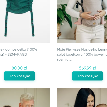
ek do nosidełka (100%
Moje Pierwsze Nosidełko Lenny
na) - SZMARAGD
splot jodełkowy, 100% bawełna
rozmiar...
80.00 zł
569.99 zł
do koszyka
do koszyka