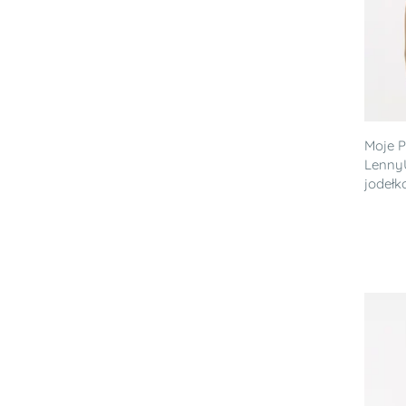
Moje P
Lenny
jodełk