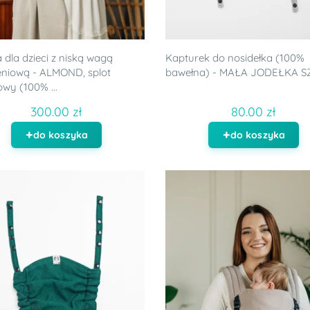
 dla dzieci z niską wagą
Kapturek do nosidełka (100%
niową - ALMOND, splot
bawełna) - MAŁA JODEŁKA 
owy (100% ...
300.00 zł
80.00 zł
do koszyka
do koszyka