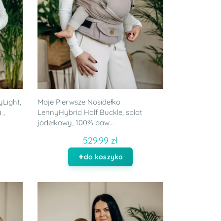
Light,
Moje Pierwsze Nosidełko
 ,
LennyHybrid Half Buckle, splot
jodełkowy, 100% baw...
529.99 zł
do koszyka