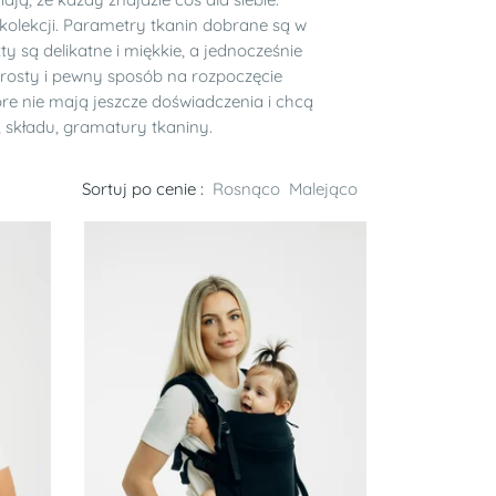
kolekcji. Parametry tkanin dobrane są w
y są delikatne i miękkie, a jednocześnie
 prosty i pewny sposób na rozpoczęcie
e nie mają jeszcze doświadczenia i chcą
, składu, gramatury tkaniny.
Sortuj po cenie :
Rosnąco
Malejąco