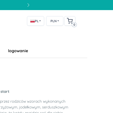
PL
PLN
0
logowanie
 start
ch przez rodziców wzorach wykonanych
krzyżowym, jodełkowym, serduszkowym
ają, że każdy znajdzie coś dla siebie.