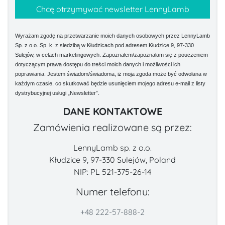
Wyrażam zgodę na przetwarzanie moich danych osobowych przez LennyLamb
Sp. z o.o. Sp. k. z siedzibą w Kłudzicach pod adresem Kłudzice 9, 97-330
Sulejów, w celach marketingowych. Zapoznałem/zapoznałam się z pouczeniem
dotyczącym prawa dostępu do treści moich danych i możliwości ich
poprawiania. Jestem świadom/świadoma, iż moja zgoda może być odwołana w
każdym czasie, co skutkować będzie usunięciem mojego adresu e-mail z listy
dystrybucyjnej usługi „Newsletter”.
DANE KONTAKTOWE
Zamówienia realizowane są przez:
LennyLamb sp. z o.o.
Kłudzice 9, 97-330 Sulejów, Poland
NIP: PL 521-375-26-14
Numer telefonu:
+48 222-57-888-2