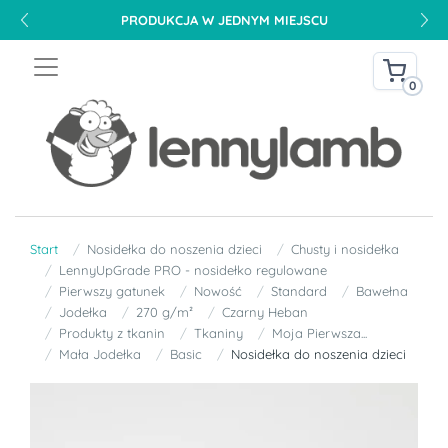
DARMOWA DOSTAWA NA TERENIE POLSKI OD 240 PLN
0
Start
Nosidełka do noszenia dzieci
Chusty i nosidełka
LennyUpGrade PRO - nosidełko regulowane
Pierwszy gatunek
Nowość
Standard
Bawełna
Jodełka
270 g/m²
Czarny Heban
Produkty z tkanin
Tkaniny
Moja Pierwsza...
Mała Jodełka
Basic
Nosidełka do noszenia dzieci