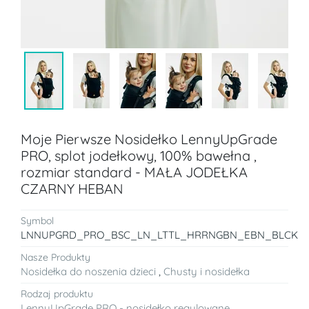
Moje Pierwsze Nosidełko LennyUpGrade
PRO, splot jodełkowy, 100% bawełna ,
rozmiar standard - MAŁA JODEŁKA
CZARNY HEBAN
Symbol
LNNUPGRD_PRO_BSC_LN_LTTL_HRRNGBN_EBN_BLCK
Nasze Produkty
Nosidełka do noszenia dzieci
,
Chusty i nosidełka
Rodzaj produktu
LennyUpGrade PRO - nosidełko regulowane