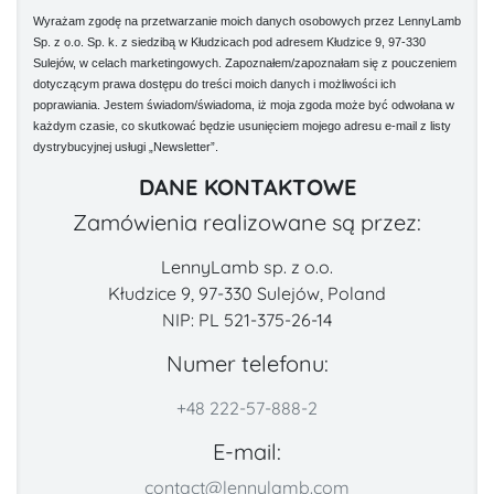
Wyrażam zgodę na przetwarzanie moich danych osobowych przez LennyLamb
Sp. z o.o. Sp. k. z siedzibą w Kłudzicach pod adresem Kłudzice 9, 97-330
Sulejów, w celach marketingowych. Zapoznałem/zapoznałam się z pouczeniem
dotyczącym prawa dostępu do treści moich danych i możliwości ich
poprawiania. Jestem świadom/świadoma, iż moja zgoda może być odwołana w
każdym czasie, co skutkować będzie usunięciem mojego adresu e-mail z listy
dystrybucyjnej usługi „Newsletter”.
DANE KONTAKTOWE
Zamówienia realizowane są przez:
LennyLamb sp. z o.o.
Kłudzice 9, 97-330 Sulejów, Poland
NIP: PL 521-375-26-14
Numer telefonu:
+48 222-57-888-2
E-mail:
contact@lennylamb.com