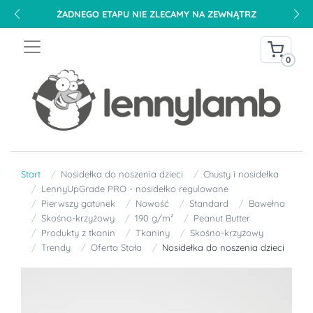
ŻADNEGO ETAPU NIE ZLECAMY NA ZEWNĄTRZ
0
Start
Nosidełka do noszenia dzieci
Chusty i nosidełka
LennyUpGrade PRO - nosidełko regulowane
Pierwszy gatunek
Nowość
Standard
Bawełna
Skośno-krzyżowy
190 g/m²
Peanut Butter
Produkty z tkanin
Tkaniny
Skośno-krzyżowy
Trendy
Oferta Stała
Nosidełka do noszenia dzieci