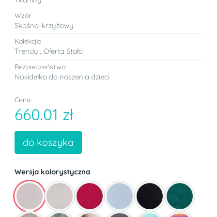
Wzór
Skośno-krzyżowy
Kolekcja
Trendy
,
Oferta Stała
Bezpieczeństwo
Nosidełka do noszenia dzieci
Cena
660.01 zł
do koszyka
Wersja kolorystyczna