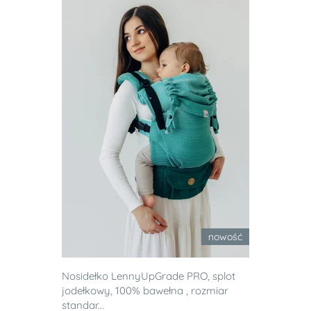
nowość
Nosidełko LennyUpGrade PRO, splot
jodełkowy, 100% bawełna , rozmiar
standar...