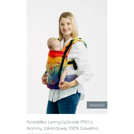
nowość
Nosidełko LennyUpGrade PRO z
tkaniny żakardowej 100% bawełna ,