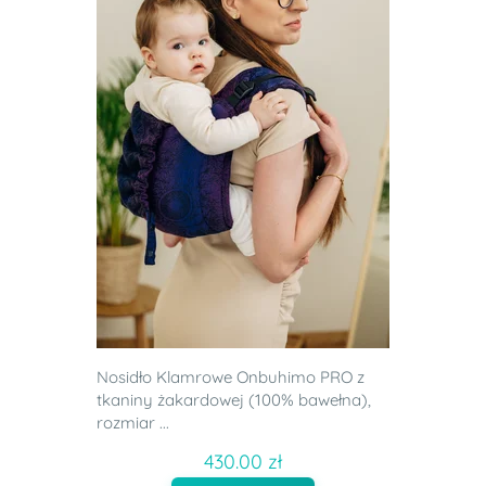
Nosidło Klamrowe Onbuhimo PRO z
tkaniny żakardowej (100% bawełna),
rozmiar ...
430.00 zł