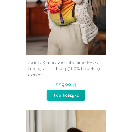
Nosidło Klamrowe Onbuhimo PRO z
tkaniny żakardowej (100% bawełna),
rozmiar ...
559.99 zł
do koszyka