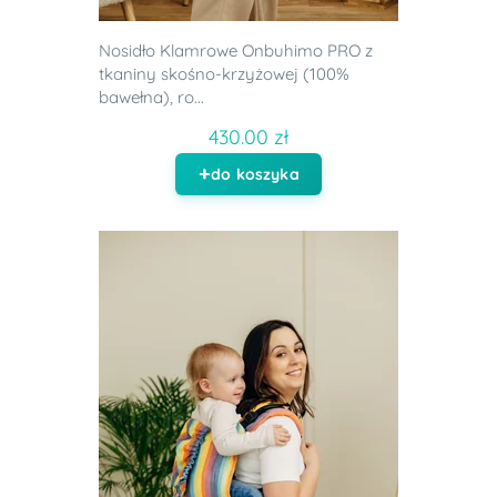
Nosidło Klamrowe Onbuhimo PRO z
tkaniny skośno-krzyżowej (100%
bawełna), ro...
430.00 zł
do koszyka