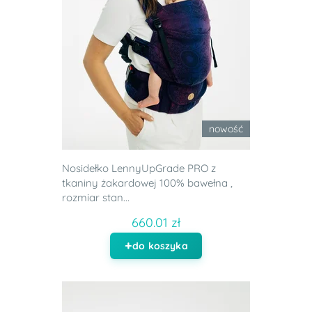
nowość
Nosidełko LennyUpGrade PRO z
tkaniny żakardowej 100% bawełna ,
rozmiar stan...
660.01 zł
do koszyka