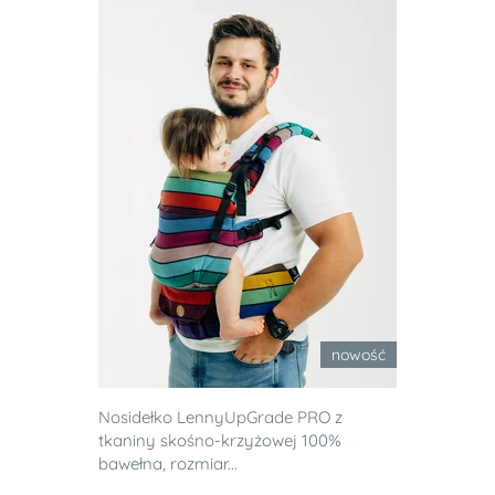
nowość
Nosidełko LennyUpGrade PRO z
tkaniny skośno-krzyżowej 100%
bawełna, rozmiar...