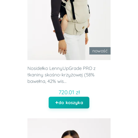
nowość
Nosidełko LennyUpGrade PRO z
tkaniny skośno-krzyżowej (58%
bawełna, 42% wis...
720.01 zł
do koszyka