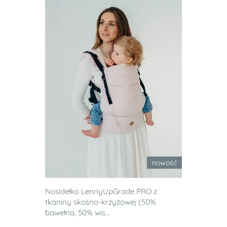
nowość
Nosidełko LennyUpGrade PRO z
tkaniny skośno-krzyżowej (50%
bawełna, 50% wis...