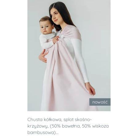
nowość
Chusta kółkowa, splot skośno-
krzyżowy, (50% bawełna, 50% wiskoza
bambusowa)...