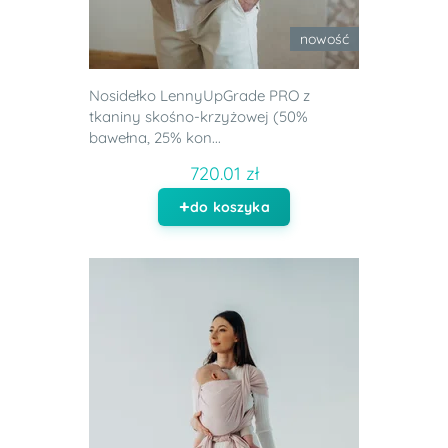
nowość
Nosidełko LennyUpGrade PRO z
tkaniny skośno-krzyżowej (50%
bawełna, 25% kon...
720.01 zł
do koszyka