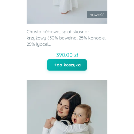
nowość
Chusta kółkowa, splot skośno-
krzyżowy (50% bawełna, 25% konopie,
25% lyocel...
390.00 zł
do koszyka