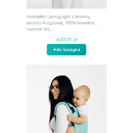
Nosidełko LennyLight z tkaniny
skośno-krzyżowej, 100% bawełna ,
rozmiar sta...
640.01 zł
do koszyka