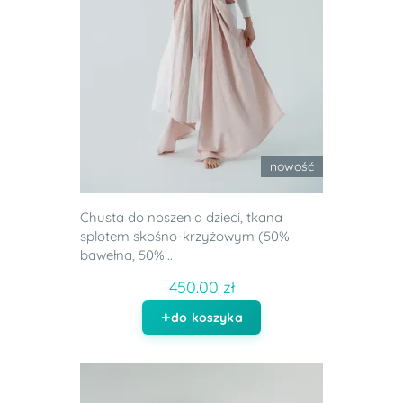
nowość
Chusta do noszenia dzieci, tkana
splotem skośno-krzyżowym (50%
bawełna, 50%...
450.00 zł
do koszyka