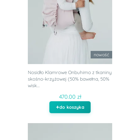
nowość
Nosidło Klamrowe Onbuhimo z tkaniny
skośno-krzyżowej (50% bawełna, 50%
wisk...
470.00 zł
do koszyka