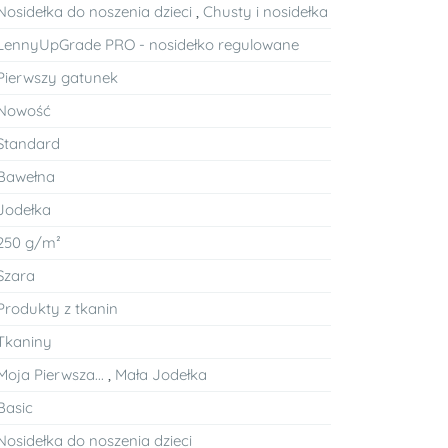
Nosidełka do noszenia dzieci
,
Chusty i nosidełka
LennyUpGrade PRO - nosidełko regulowane
Pierwszy gatunek
Nowość
Standard
Bawełna
Jodełka
250 g/m²
Szara
Produkty z tkanin
Tkaniny
Moja Pierwsza...
,
Mała Jodełka
Basic
Nosidełka do noszenia dzieci