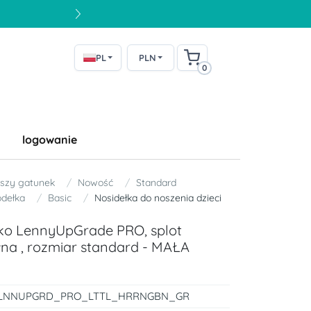
PL
PLN
0
logowanie
szy gatunek
Nowość
Standard
odełka
Basic
Nosidełka do noszenia dzieci
łko LennyUpGrade PRO, splot
na , rozmiar standard - MAŁA
LNNUPGRD_PRO_LTTL_HRRNGBN_GR