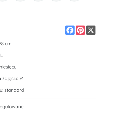
Facebook
Pinterest
X
178 cm
 L
miesięcy
zdjęciu: 74
u: standard
regulowane