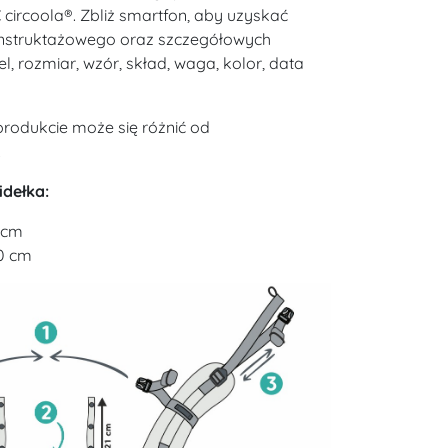
 circoola®. Zbliż smartfon, aby uzyskać
o instruktażowego oraz szczegółowych
l, rozmiar, wzór, skład, waga, kolor, data
rodukcie może się różnić od
.
idełka:
 cm
20 cm