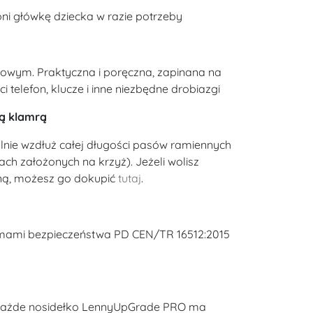
ni główkę dziecka w razie potrzeby
owym. Praktyczna i poręczna, zapinana na
telefon, klucze i inne niezbędne drobiazgi
ną klamrą
nie wzdłuż całej długości pasów ramiennych
ach założonych na krzyż). Jeżeli wolisz
ną, możesz go dokupić
tutaj
.
rmami bezpieczeństwa PD CEN/TR 16512:2015
 każde nosidełko LennyUpGrade PRO ma