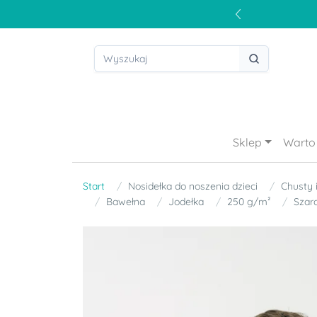
Sklep
Warto 
Start
Nosidełka do noszenia dzieci
Chusty 
Bawełna
Jodełka
250 g/m²
Szar