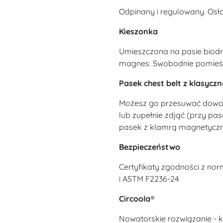
Odpinany i regulowany. Osło
Kieszonka
Umieszczona na pasie biodr
magnes. Swobodnie pomieści 
Pasek chest belt z klasycz
Możesz go przesuwać dowol
lub zupełnie zdjąć (przy pas
pasek z klamrą magnetycz
Bezpieczeństwo
Certyfikaty zgodności z no
i ASTM F2236-24
Circoola
®
Nowatorskie rozwiązanie -