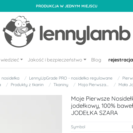
PRODUKCJA W JEDNYM MIEJSCU
wiedzieć
Jakość i bezpieczeństwo
Blog
rejestracja
i nosidełka
LennyUpGrade PRO - nosidełko regulowane
Pierw
a
Produkty z tkanin
Tkaniny
Moja Pierwsza...
Mała J
Moje Pierwsze Noside
jodełkowy, 100% baweł
JODEŁKA SZARA
Symbol