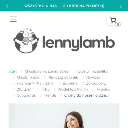
WSZYSTKO U NAS — OD KROSNA PO METKĘ
0
Start
Chusty do noszenia dzieci
Chusty i nosidełka
Chusta tkana
Pierwszy gatunek
Nowość
Rozmiar 4 (XS - 3.6m)
Bawełna
Żakardowy
210 g/m²
Tribu
Produkty z tkanin
Tkaniny
Capybaras
Trendy
Chusty do noszenia dzieci