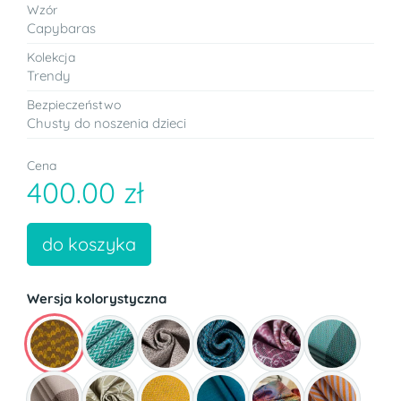
Wzór
Capybaras
Kolekcja
Trendy
Bezpieczeństwo
Chusty do noszenia dzieci
Cena
400.00 zł
do koszyka
Wersja kolorystyczna