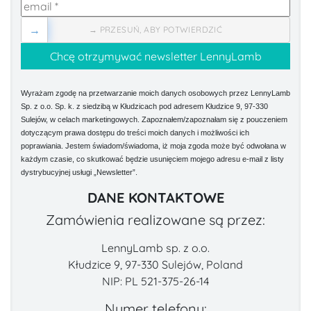
→
→ PRZESUŃ, ABY POTWIERDZIĆ
Wyrażam zgodę na przetwarzanie moich danych osobowych przez LennyLamb
Sp. z o.o. Sp. k. z siedzibą w Kłudzicach pod adresem Kłudzice 9, 97-330
Sulejów, w celach marketingowych. Zapoznałem/zapoznałam się z pouczeniem
dotyczącym prawa dostępu do treści moich danych i możliwości ich
poprawiania. Jestem świadom/świadoma, iż moja zgoda może być odwołana w
każdym czasie, co skutkować będzie usunięciem mojego adresu e-mail z listy
dystrybucyjnej usługi „Newsletter”.
DANE KONTAKTOWE
Zamówienia realizowane są przez:
LennyLamb sp. z o.o.
Kłudzice 9, 97-330 Sulejów, Poland
NIP: PL 521-375-26-14
Numer telefonu: