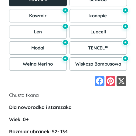
+
+
Kaszmir
konopie
+
+
Len
Lyocell
+
+
Modal
TENCEL™
+
+
Wełna Merino
Wiskoza Bambusowa
Facebook
Pinterest
X
Chusta tkana
Dla noworodka i starszaka
Wiek: 0+
Rozmiar ubranek: 52- 134