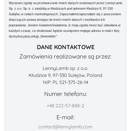
Wyrażam zgodę na przetwarzanie moich danych osobowych przez LennyLamb
Sp. z o.o. Sp. k. z siedzibą w Kłudzicach pod adresem Kłudzice 9, 97-330
Sulejów, w celach marketingowych. Zapoznałem/zapoznałam się z pouczeniem
dotyczącym prawa dostępu do treści moich danych i możliwości ich
poprawiania. Jestem świadom/świadoma, iż moja zgoda może być odwołana w
każdym czasie, co skutkować będzie usunięciem mojego adresu e-mail z listy
dystrybucyjnej usługi „Newsletter”.
DANE KONTAKTOWE
Zamówienia realizowane są przez:
LennyLamb sp. z o.o.
Kłudzice 9, 97-330 Sulejów, Poland
NIP: PL 521-375-26-14
Numer telefonu:
+48 222-57-888-2
E-mail:
contact@lennylamb.com