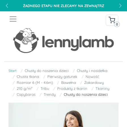
ŻADNEGO ETAPU NIE ZLECAMY NA ZEWNĄTRZ
0
Start
Chusty do noszenia dzieci
Chusty i nosidełka
Chusta tkana
Pierwszy gatunek
Nowość
Rozmiar 6 (M - 4.6m)
Bawełna
Żakardowy
210 g/m²
Tribu
Produkty z tkanin
Tkaniny
Capybaras
Trendy
Chusty do noszenia dzieci