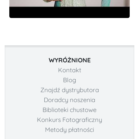
WYRÓŻNIONE
Kontakt
Blog
Znajdź dystrybutora
Doradcy noszenia
Biblioteki chustowe
Konkurs Fotograficzny
Metody płatności