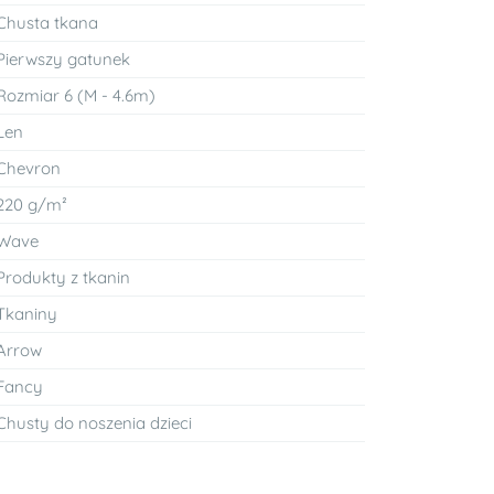
Chusta tkana
Pierwszy gatunek
Rozmiar 6 (M - 4.6m)
Len
Chevron
220 g/m²
Wave
Produkty z tkanin
Tkaniny
Arrow
Fancy
Chusty do noszenia dzieci