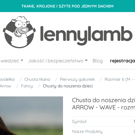
TKANE, KROJONE I SZYTE POD JEDNYM DACHEM
wiedzieć
Jakość i bezpieczeństwo
Blog
rejestracja
osidełka
Chusta tkana
Pierwszy gatunek
Rozmiar 6 (M -
Arrow
Fancy
Chusty do noszenia dzieci
Chusta do noszenia dzie
ARROW - WAVE - rozm
Symbol
Nasze Produkty