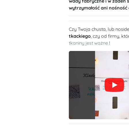
wady fabryczne i w żaden 
wytrzymałość ani nośność 
Czy Twoja chusta, lub nosi
tkackiego
, czy od firmy, kt
tkaniny jest ważne
!