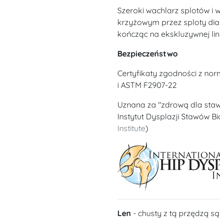
Szeroki wachlarz splotów i
krzyżowym przez sploty di
kończąc na ekskluzywnej lin
Bezpieczeństwo
Certyfikaty zgodności z no
i ASTM F2907-22
Uznana za "zdrową dla sta
Instytut Dysplazji Stawów B
Institute
)
Len
- chusty z tą przędzą są