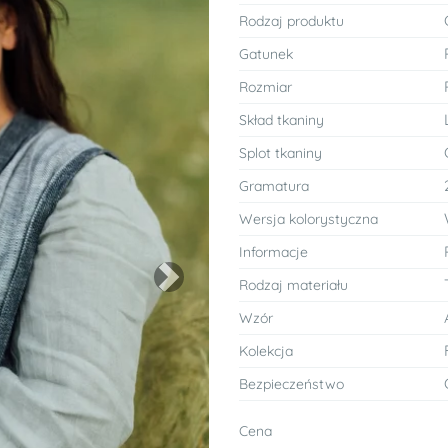
Rodzaj produktu
Gatunek
Rozmiar
Skład tkaniny
Splot tkaniny
Gramatura
Wersja kolorystyczna
Informacje
Rodzaj materiału
Next
Wzór
Kolekcja
Bezpieczeństwo
Cena