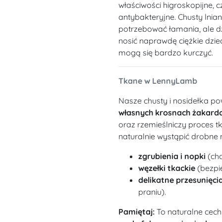
właściwości higroskopijne, c
antybakteryjne. Chusty lnia
potrzebować łamania, ale dz
nosić naprawdę ciężkie dziec
mogą się bardzo kurczyć.
Tkane w LennyLamb
Nasze chusty i nosidełka po
własnych krosnach żakard
oraz rzemieślniczy proces t
naturalnie wystąpić drobne 
zgrubienia i nopki
(cha
węzełki tkackie
(bezpie
delikatne przesunięcia
praniu).
Pamiętaj:
To naturalne cech