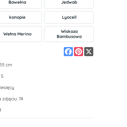
Bawełna
Jedwab
konopie
Lyocell
Wiskoza
Wełna Merino
Bambusowa
Facebook
Pinterest
X
155 cm
 S
iesięcy
zdjęciu: 74
M