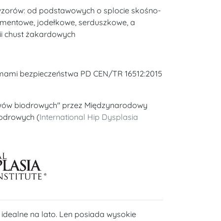
 wzorów: od podstawowych o splocie skośno-
amentowe, jodełkowe, serduszkowe, a
ii chust żakardowych
rmami bezpieczeństwa PD CEN/TR 16512:2015
wów biodrowych" przez Międzynarodowy
iodrowych (
International Hip Dysplasia
 idealne na lato. Len posiada wysokie