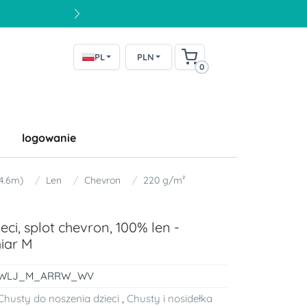
PL
PLN
0
logowanie
 4.6m)
Len
Chevron
220 g/m²
ci, splot chevron, 100% len -
iar M
WLJ_M_ARRW_WV
Chusty do noszenia dzieci
,
Chusty i nosidełka