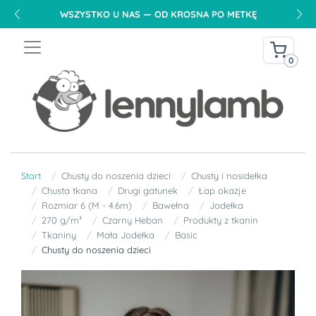
DARMOWA DOSTAWA NA TERENIE POLSKI OD 240 PLN
0
Start
Chusty do noszenia dzieci
Chusty i nosidełka
Chusta tkana
Drugi gatunek
Łap okazje
Rozmiar 6 (M - 4.6m)
Bawełna
Jodełka
270 g/m²
Czarny Heban
Produkty z tkanin
Tkaniny
Mała Jodełka
Basic
Chusty do noszenia dzieci