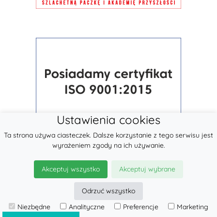
Ustawienia cookies
Ta strona używa ciasteczek. Dalsze korzystanie z tego serwisu jest
wyrażeniem zgody na ich używanie.
Akceptuj wszystko
Akceptuj wybrane
Odrzuć wszystko
© 2026
LennyLamb sp. z o.o.
Niezbędne
Analityczne
Preferencje
Marketing
·
Chusty Tkane
producent ·