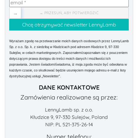
→
→ PRZESUŃ, ABY POTWIERDZIĆ
Wyrażam zgodę na przetwarzanie moich danych osobowych przez LennyLamb
Sp. z o.o. Sp. k. z siedzibą w Kłudzicach pod adresem Kłudzice 9, 97-330
Sulejów, w celach marketingowych. Zapoznałem/zapoznałam się z pouczeniem
dotyczącym prawa dostępu do treści moich danych i możliwości ich
poprawiania. Jestem świadom/świadoma, iż moja zgoda może być odwołana w
każdym czasie, co skutkować będzie usunięciem mojego adresu e-mail z listy
dystrybucyjnej usługi „Newsletter”.
DANE KONTAKTOWE
Zamówienia realizowane są przez:
LennyLamb sp. z o.o.
Kłudzice 9, 97-330 Sulejów, Poland
NIP: PL 521-375-26-14
Numer telefonu: