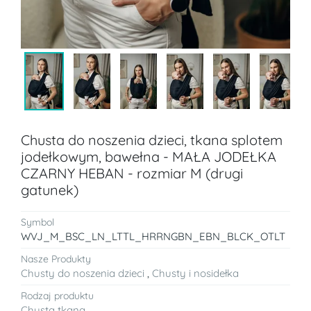
Chusta do noszenia dzieci, tkana splotem
jodełkowym, bawełna - MAŁA JODEŁKA
CZARNY HEBAN - rozmiar M (drugi
gatunek)
Symbol
WVJ_M_BSC_LN_LTTL_HRRNGBN_EBN_BLCK_OTLT
Nasze Produkty
Chusty do noszenia dzieci
,
Chusty i nosidełka
Rodzaj produktu
Chusta tkana