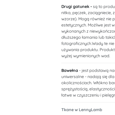
Drugi gatunek -
są to produ
nitka, pęczek, zaciągniecie,
wzorze). Mogą również nie 
estetycznych. Możliwe jest 
wykonanych z niewykończon
dłuższego łamania lub takich
fotograficznych.Wady te ni
używania produktu. Produkt
wyżej wymienionych wad.
Bawełna
- jest podstawą na
uniwersalne - nadają się dl
okolicznościach. Włókno ba
sprężystością, elastycznośc
łatwe w czyszczeniu i pielęgn
Tkane w LennyLamb