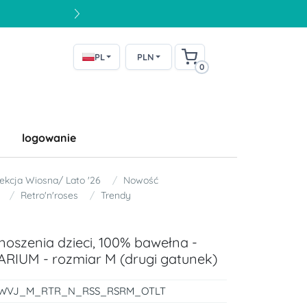
PL
PLN
0
logowanie
ekcja Wiosna/ Lato '26
Nowość
Retro'n'roses
Trendy
oszenia dzieci, 100% bawełna -
RIUM - rozmiar M (drugi gatunek)
WVJ_M_RTR_N_RSS_RSRM_OTLT