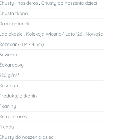
Chusty i nosidełka
,
Chusty do noszenia dzieci
Chusta tkana
Drugi gatunek
Łap okazje
,
Kolekcja Wiosna/ Lato '26
,
Nowość
Rozmiar 6 (M - 4.6m)
Bawełna
Żakardowy
220 g/m²
Rosarium
Produkty z tkanin
Tkaniny
Retro'n'roses
Trendy
Chusty do noszenia dzieci