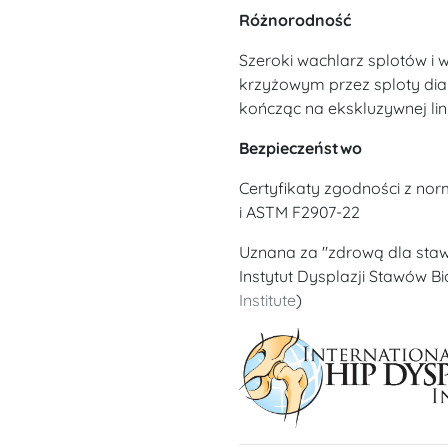
Różnorodność
Szeroki wachlarz splotów i
krzyżowym przez sploty di
kończąc na ekskluzywnej lin
Bezpieczeństwo
Certyfikaty zgodności z no
i ASTM F2907-22
Uznana za "zdrową dla sta
Instytut Dysplazji Stawów B
Institute
)