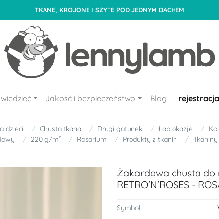
TKANE, KROJONE I SZYTE POD JEDNYM DACHEM
wiedzieć
Jakość i bezpieczeństwo
Blog
rejestracja
a dzieci
Chusta tkana
Drugi gatunek
Łap okazje
Kol
dowy
220 g/m²
Rosarium
Produkty z tkanin
Tkaniny
Żakardowa chusta do n
RETRO'N'ROSES - ROSA
Symbol