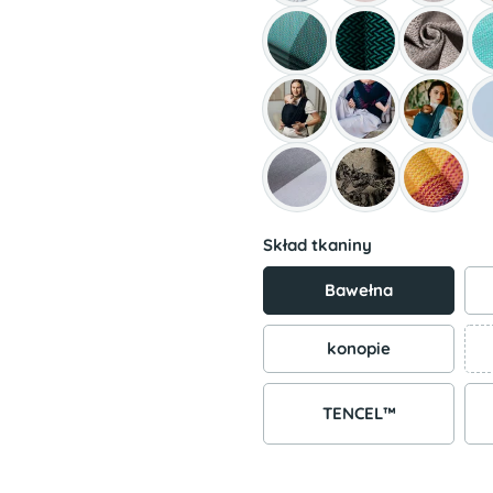
Skład tkaniny
Bawełna
konopie
TENCEL™