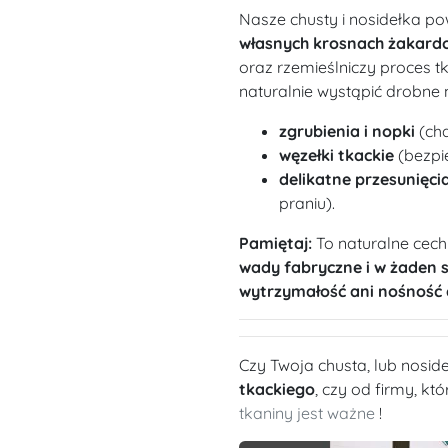
Nasze chusty i nosidełka po
własnych krosnach żakard
oraz rzemieślniczy proces t
naturalnie wystąpić drobne 
zgrubienia i nopki
(cha
węzełki tkackie
(bezpie
delikatne przesunięcia
praniu).
Pamiętaj:
To naturalne cech
wady fabryczne i w żaden 
wytrzymałość ani nośność 
Czy Twoja chusta, lub nosi
tkackiego
, czy od firmy, kt
tkaniny jest ważne
!