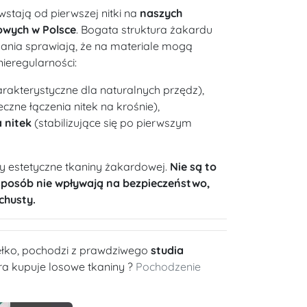
wstają od pierwszej nitki na
naszych
owych w Polsce
. Bogata struktura żakardu
kania sprawiają, że na materiale mogą
nieregularności:
rakterystyczne dla naturalnych przędz),
czne łączenia nitek na krośnie),
 nitek
(stabilizujące się po pierwszym
y estetyczne tkaniny żakardowej.
Nie są to
sposób nie wpływają na bezpieczeństwo,
chusty.
dełko, pochodzi z prawdziwego
studia
óra kupuje losowe tkaniny ?
Pochodzenie