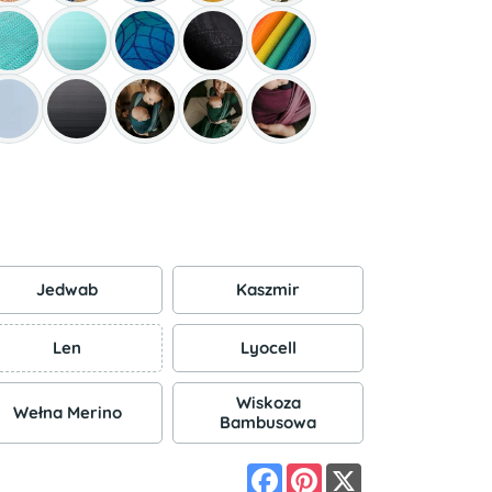
Jedwab
Kaszmir
Len
Lyocell
Wiskoza
Wełna Merino
Bambusowa
Facebook
Pinterest
X