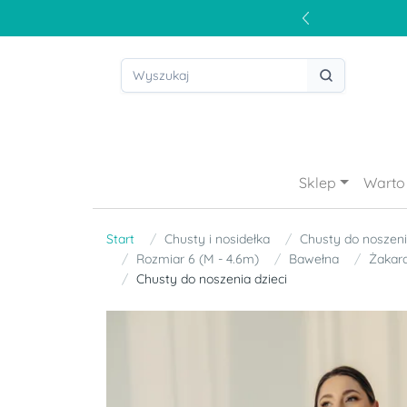
Sklep
Warto 
Start
Chusty i nosidełka
Chusty do noszeni
Rozmiar 6 (M - 4.6m)
Bawełna
Żakar
Chusty do noszenia dzieci