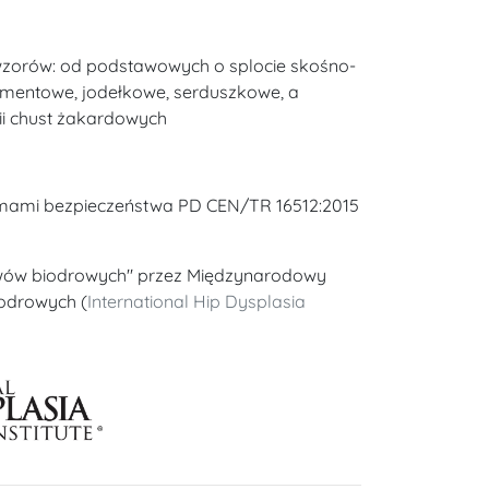
 wzorów: od podstawowych o splocie skośno-
amentowe, jodełkowe, serduszkowe, a
ii chust żakardowych
rmami bezpieczeństwa PD CEN/TR 16512:2015
wów biodrowych" przez Międzynarodowy
iodrowych (
International Hip Dysplasia