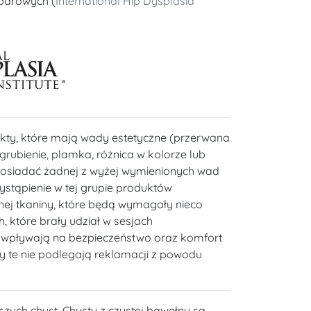
iodrowych (
International Hip Dysplasia
kty, które mają wady estetyczne (przerwana
 zgrubienie, plamka, różnica w kolorze lub
posiadać żadnej z wyżej wymienionych wad
wystąpienie w tej grupie produktów
ej tkaniny, które będą wymagały nieco
, które brały udział w sesjach
e wpływają na bezpieczeństwo oraz komfort
y te nie podlegają reklamacji z powodu
szych chust. Chusty z czystej bawełny są