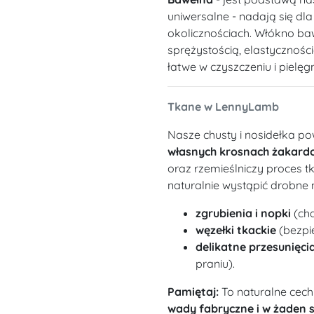
uniwersalne - nadają się dl
okolicznościach. Włókno ba
sprężystością, elastycznośc
łatwe w czyszczeniu i pielęgn
Tkane w LennyLamb
Nasze chusty i nosidełka po
własnych krosnach żakard
oraz rzemieślniczy proces t
naturalnie wystąpić drobne 
zgrubienia i nopki
(cha
węzełki tkackie
(bezpie
delikatne przesunięcia
praniu).
Pamiętaj:
To naturalne cech
wady fabryczne i w żaden 