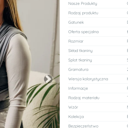
Nasze Produkty
Rodzaj produktu
Gatunek
Oferta specjalna
Rozmiar
Skład tkaniny
Splot tkaniny
Gramatura
Wersja kolorystyczna
Next
Informacje
Rodzaj materiału
Wzór
Kolekcja
Bezpieczeństwo