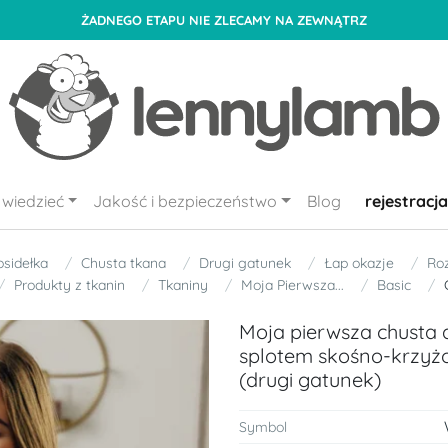
ŻADNEGO ETAPU NIE ZLECAMY NA ZEWNĄTRZ
wiedzieć
Jakość i bezpieczeństwo
Blog
rejestracja
osidełka
Chusta tkana
Drugi gatunek
Łap okazje
Roz
Produkty z tkanin
Tkaniny
Moja Pierwsza...
Basic
Moja pierwsza chusta 
splotem skośno-krzyż
(drugi gatunek)
Symbol