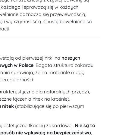
a każdego i sprawdzą się w każdych
wełniane odznacza się przewiewnością,
ią i wytrzymałością. Chusty bawełniane są
acji.
wstają od pierwszej nitki na
naszych
owych w Polsce
. Bogata struktura żakardu
kania sprawiają, że na materiale mogą
nieregularności:
rakterystyczne dla naturalnych przędz),
czne łączenia nitek na krośnie),
 nitek
(stabilizujące się po pierwszym
y estetyczne tkaniny żakardowej.
Nie są to
sposób nie wpływają na bezpieczeństwo,