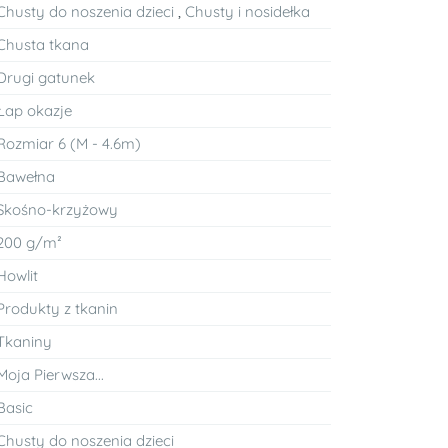
Chusty do noszenia dzieci
,
Chusty i nosidełka
Chusta tkana
Drugi gatunek
Łap okazje
Rozmiar 6 (M - 4.6m)
Bawełna
Skośno-krzyżowy
200 g/m²
Howlit
Produkty z tkanin
Tkaniny
Moja Pierwsza...
Basic
Chusty do noszenia dzieci