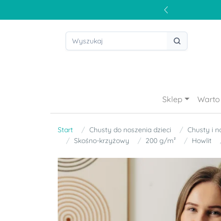
Sklep
Warto 
Start
Chusty do noszenia dzieci
Chusty i n
Skośno-krzyżowy
200 g/m²
Howlit