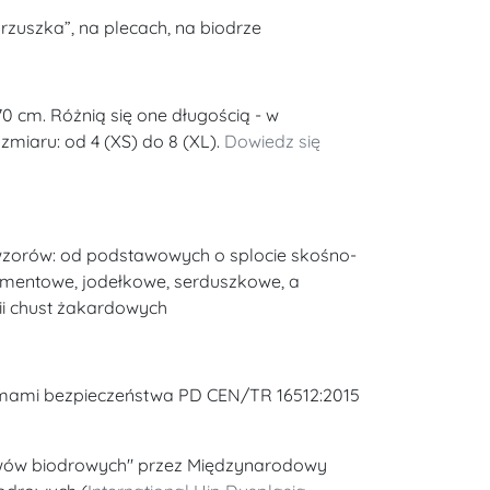
rzuszka”, na plecach, na biodrze
70 cm. Różnią się one długością - w
miaru: od 4 (XS) do 8 (XL).
Dowiedz się
 wzorów: od podstawowych o splocie skośno-
amentowe, jodełkowe, serduszkowe, a
ii chust żakardowych
rmami bezpieczeństwa PD CEN/TR 16512:2015
wów biodrowych" przez Międzynarodowy