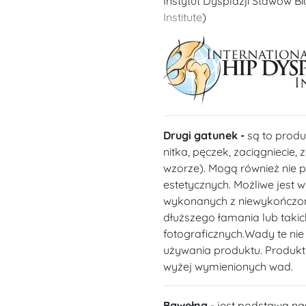
Instytut Dysplazji Stawów B
Institute
)
Drugi gatunek -
są to produ
nitka, pęczek, zaciągniecie,
wzorze). Mogą również nie 
estetycznych. Możliwe jest 
wykonanych z niewykończon
dłuższego łamania lub takich
fotograficznych.Wady te ni
używania produktu. Produkt
wyżej wymienionych wad.
Bawełna
- jest podstawą na