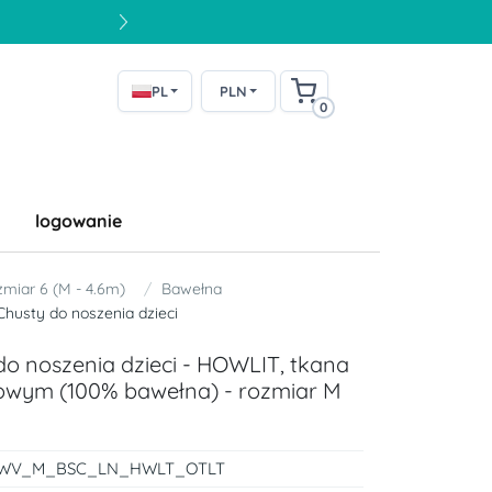
PL
PLN
0
logowanie
miar 6 (M - 4.6m)
Bawełna
Chusty do noszenia dzieci
do noszenia dzieci - HOWLIT, tkana
owym (100% bawełna) - rozmiar M
WV_M_BSC_LN_HWLT_OTLT