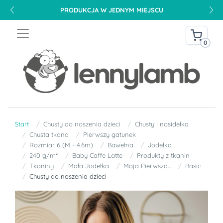
PRODUKCJA W JEDNYM MIEJSCU
0
Start
Chusty do noszenia dzieci
Chusty i nosidełka
Chusta tkana
Pierwszy gatunek
Rozmiar 6 (M - 4.6m)
Bawełna
Jodełka
240 g/m²
Baby Caffe Latte
Produkty z tkanin
Tkaniny
Mała Jodełka
Moja Pierwsza...
Basic
Chusty do noszenia dzieci