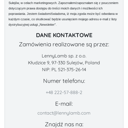
Sulejów, w celach marketingowych. Zapoznałem/zapoznałam się z pouczeniem
dotyczącym prawa dostępu do treści moich danych i możliwości ich
poprawiania. Jestem świadom/świadoma, iż moja zgoda może być odwołana w
każdym czasie, co skutkować będzie usunięciem mojego adresu e-mail z listy
dystrybucyjnej usługi „Newsletter”.
DANE KONTAKTOWE
Zamówienia realizowane są przez:
LennyLamb sp. z o.o.
Kłudzice 9, 97-330 Sulejów, Poland
NIP: PL 521-375-26-14
Numer telefonu:
+48 222-57-888-2
E-mail:
contact@lennylamb.com
Znajdź nas na: