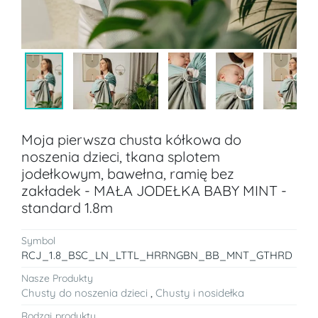
Moja pierwsza chusta kółkowa do
noszenia dzieci, tkana splotem
jodełkowym, bawełna, ramię bez
zakładek - MAŁA JODEŁKA BABY MINT -
standard 1.8m
Symbol
RCJ_1.8_BSC_LN_LTTL_HRRNGBN_BB_MNT_GTHRD
Nasze Produkty
Chusty do noszenia dzieci
,
Chusty i nosidełka
Rodzaj produktu