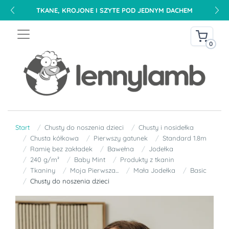
TKANE, KROJONE I SZYTE POD JEDNYM DACHEM
0
Start
Chusty do noszenia dzieci
Chusty i nosidełka
Chusta kółkowa
Pierwszy gatunek
Standard 1.8m
Ramię bez zakładek
Bawełna
Jodełka
240 g/m²
Baby Mint
Produkty z tkanin
Tkaniny
Moja Pierwsza...
Mała Jodełka
Basic
Chusty do noszenia dzieci