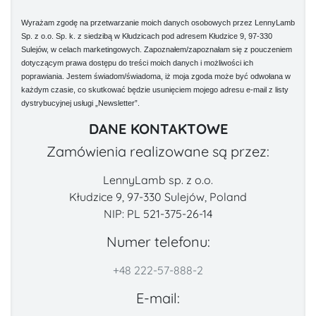
Wyrażam zgodę na przetwarzanie moich danych osobowych przez LennyLamb
Sp. z o.o. Sp. k. z siedzibą w Kłudzicach pod adresem Kłudzice 9, 97-330
Sulejów, w celach marketingowych. Zapoznałem/zapoznałam się z pouczeniem
dotyczącym prawa dostępu do treści moich danych i możliwości ich
poprawiania. Jestem świadom/świadoma, iż moja zgoda może być odwołana w
każdym czasie, co skutkować będzie usunięciem mojego adresu e-mail z listy
dystrybucyjnej usługi „Newsletter”.
DANE KONTAKTOWE
Zamówienia realizowane są przez:
LennyLamb sp. z o.o.
Kłudzice 9, 97-330 Sulejów, Poland
NIP: PL 521-375-26-14
Numer telefonu:
+48 222-57-888-2
E-mail: