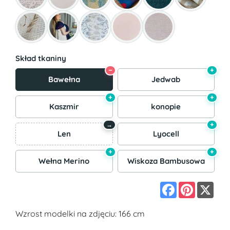
Skład tkaniny
−
+
Bawełna
Jedwab
+
+
Kaszmir
konopie
+
→
Len
Lyocell
+
+
Wełna Merino
Wiskoza Bambusowa
Facebook
Pinterest
X
Wzrost modelki na zdjęciu: 166 cm