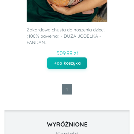
Żakardowa chusta do noszenia dzieci,
(100% bawełna) - DUŻA JODEŁKA -
FANDAN...
509.99 zł
do koszyka
1
WYRÓŻNIONE
Kontakt