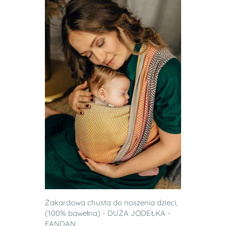
Żakardowa chusta do noszenia dzieci,
(100% bawełna) - DUŻA JODEŁKA -
FANDAN...