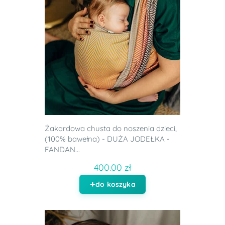
Żakardowa chusta do noszenia dzieci,
(100% bawełna) - DUŻA JODEŁKA -
FANDAN...
400.00 zł
do koszyka