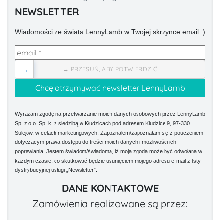
NEWSLETTER
Wiadomości ze świata LennyLamb w Twojej skrzynce email :)
→
→ PRZESUŃ, ABY POTWIERDZIĆ
Wyrażam zgodę na przetwarzanie moich danych osobowych przez LennyLamb
Sp. z o.o. Sp. k. z siedzibą w Kłudzicach pod adresem Kłudzice 9, 97-330
Sulejów, w celach marketingowych. Zapoznałem/zapoznałam się z pouczeniem
dotyczącym prawa dostępu do treści moich danych i możliwości ich
poprawiania. Jestem świadom/świadoma, iż moja zgoda może być odwołana w
każdym czasie, co skutkować będzie usunięciem mojego adresu e-mail z listy
dystrybucyjnej usługi „Newsletter”.
DANE KONTAKTOWE
Zamówienia realizowane są przez: