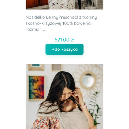
Nosidełko LennyPreschool z tkaniny
skośno-krzyżowej 100% bawełna,
rozmiar ...
621.00 zł
do koszyka