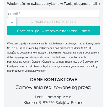
Wiadomości ze świata LennyLamb w Twojej skrzynce email :)
→
→ PRZESUŃ, ABY POTWIERDZIĆ
Wyrażam zgodę na przetwarzanie moich danych osobowych przez LennyLamb
Sp. z o.o. Sp. k. z siedzibą w Kłudzicach pod adresem Kłudzice 9, 97-330
Sulejów, w celach marketingowych. Zapoznałem/zapoznałam się z pouczeniem
dotyczącym prawa dostępu do treści moich danych i możliwości ich
poprawiania. Jestem świadom/świadoma, iż moja zgoda może być odwołana w
każdym czasie, co skutkować będzie usunięciem mojego adresu e-mail z listy
dystrybucyjnej usługi „Newsletter”.
DANE KONTAKTOWE
Zamówienia realizowane są przez:
LennyLamb sp. z o.o.
Kłudzice 9, 97-330 Sulejów, Poland