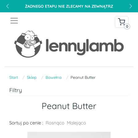
DARMOWA DOSTAWA NA TERENIE POLSKI OD 240 PLN
0
Start
Sklep
Bawełna
Peanut Butter
Filtry
Peanut Butter
Sortuj po cenie :
Rosnąco
Malejąco