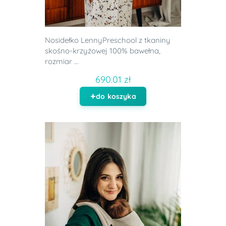
Nosidełko LennyPreschool z tkaniny
skośno-krzyżowej 100% bawełna,
rozmiar ...
690.01 zł
do koszyka