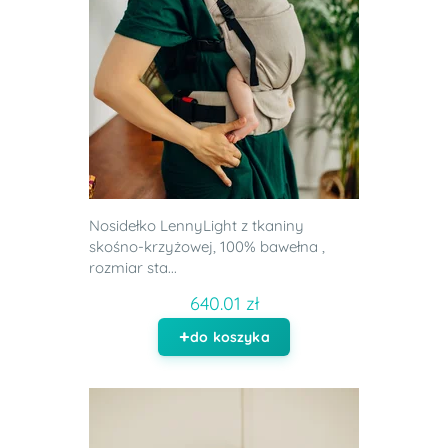
Nosidełko LennyLight z tkaniny
skośno-krzyżowej, 100% bawełna ,
rozmiar sta...
640.01 zł
do koszyka