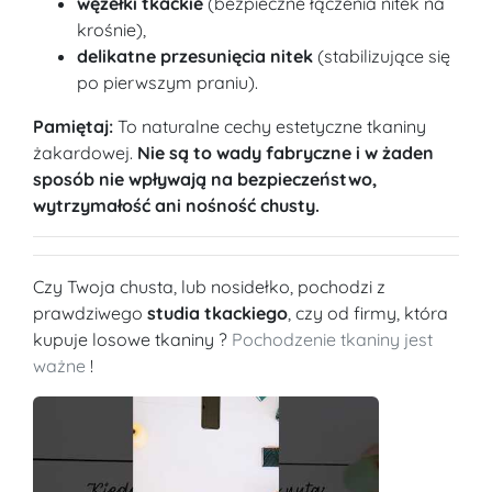
węzełki tkackie
(bezpieczne łączenia nitek na
krośnie),
delikatne przesunięcia nitek
(stabilizujące się
po pierwszym praniu).
Pamiętaj:
To naturalne cechy estetyczne tkaniny
żakardowej.
Nie są to wady fabryczne i w żaden
sposób nie wpływają na bezpieczeństwo,
wytrzymałość ani nośność chusty.
Czy Twoja chusta, lub nosidełko, pochodzi z
prawdziwego
studia tkackiego
, czy od firmy, która
kupuje losowe tkaniny ?
Pochodzenie tkaniny jest
ważne
!