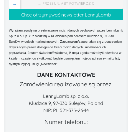
→
→ PRZESUŃ, ABY POTWIERDZIĆ
Wyrażam zgodę na przetwarzanie moich danych osobowych przez LennyLamb
Sp. z o.o. Sp. k. z siedzibą w Kłudzicach pod adresem Kłudzice 9, 97-330
Sulejów, w celach marketingowych. Zapoznałem/zapoznałam się z pouczeniem
dotyczącym prawa dostępu do treści moich danych i możliwości ich
poprawiania. Jestem świadom/świadoma, iż moja zgoda może być odwołana w
każdym czasie, co skutkować będzie usunięciem mojego adresu e-mail z listy
dystrybucyjnej usługi „Newsletter”.
DANE KONTAKTOWE
Zamówienia realizowane są przez:
LennyLamb sp. z o.o.
Kłudzice 9, 97-330 Sulejów, Poland
NIP: PL 521-375-26-14
Numer telefonu: