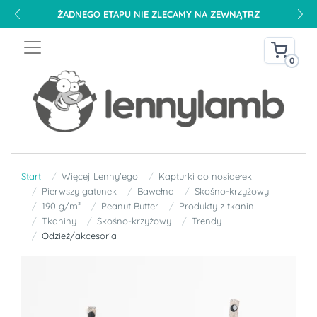
ŻADNEGO ETAPU NIE ZLECAMY NA ZEWNĄTRZ
0
Start
Więcej Lenny'ego
Kapturki do nosidełek
Pierwszy gatunek
Bawełna
Skośno-krzyżowy
190 g/m²
Peanut Butter
Produkty z tkanin
Tkaniny
Skośno-krzyżowy
Trendy
Odzież/akcesoria