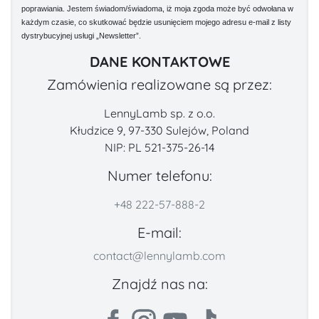
poprawiania. Jestem świadom/świadoma, iż moja zgoda może być odwołana w
każdym czasie, co skutkować będzie usunięciem mojego adresu e-mail z listy
dystrybucyjnej usługi „Newsletter”.
DANE KONTAKTOWE
Zamówienia realizowane są przez:
LennyLamb sp. z o.o.
Kłudzice 9, 97-330 Sulejów, Poland
NIP: PL 521-375-26-14
Numer telefonu:
+48 222-57-888-2
E-mail:
contact@lennylamb.com
Znajdź nas na: