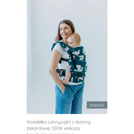
nowość
Nosidełko LennyLight z tkaniny
żakardowej 100% wiskoza