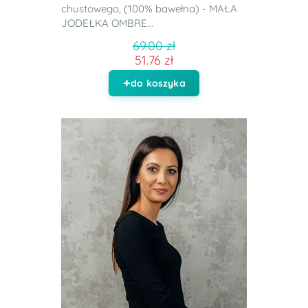
chustowego, (100% bawełna) - MAŁA
JODEŁKA OMBRE...
69.00 zł
51.76 zł
do koszyka