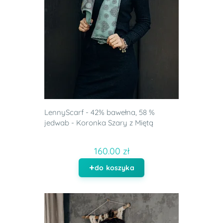
LennyScarf - 42% bawełna, 58 %
jedwab - Koronka Szary z Miętą
160.00 zł
do koszyka