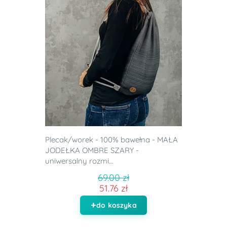
Plecak/worek - 100% bawełna - MAŁA
JODEŁKA OMBRE SZARY -
uniwersalny rozmi...
69.00 zł
51.76 zł
do koszyka