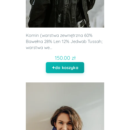
Komin (warstwa zewnętrzna 60%
Bawełna 28% Len 12% Jedwab Tussah;
warstwa we...
150.00 zł
do koszyka