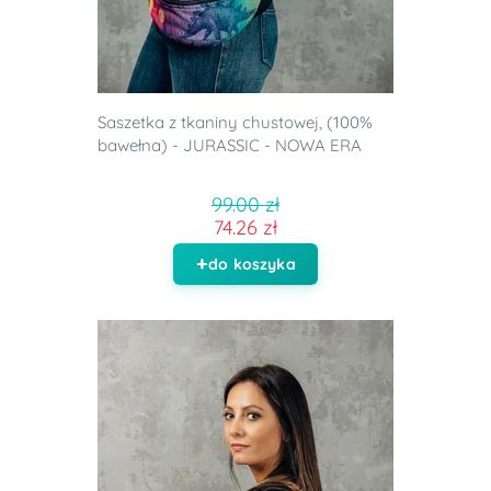
Saszetka z tkaniny chustowej, (100%
bawełna) - JURASSIC - NOWA ERA
99.00 zł
74.26 zł
do koszyka