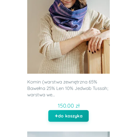
Komin (warstwa zewnętrzna 65%
Bawełna 25% Len 10% Jedwab Tussah;
warstwa we...
150.00 zł
do koszyka