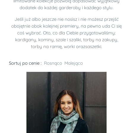
limitowane kolekcje pozwolą dopasować wyjątkowy
dodatek do każdej garderoby i każdego stylu.
Jeśli już albo jeszcze nie nosisz i nie możesz przejść
obojętnie obok kolejnej premiery, na pewno uda Ci się
coś wybrać. Oto, co dla Ciebie przygotowaliśmy:
kardigany
,
kominy
,
szale
i
szaliki
,
torby na zakupy
,
torby na ramię
,
worki
oraz
saszetki
.
Sortuj po cenie :
Rosnąco
Malejąco