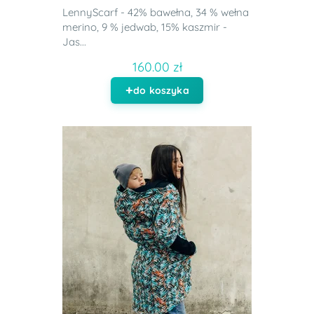
LennyScarf - 42% bawełna, 34 % wełna
merino, 9 % jedwab, 15% kaszmir -
Jas...
160.00 zł
do koszyka