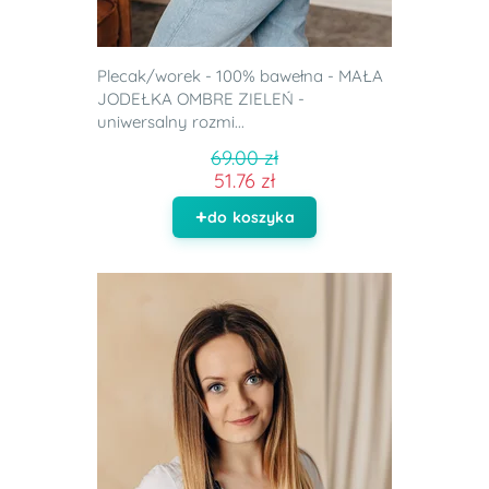
Plecak/worek - 100% bawełna - MAŁA
JODEŁKA OMBRE ZIELEŃ -
uniwersalny rozmi...
69.00 zł
51.76 zł
do koszyka