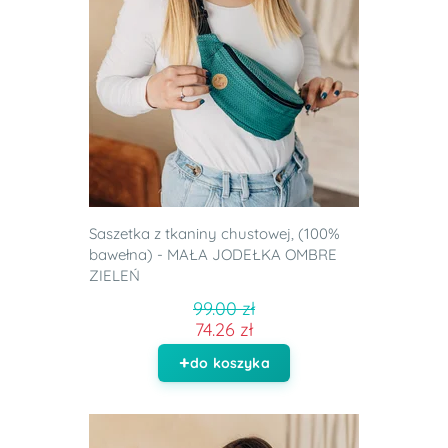
Saszetka z tkaniny chustowej, (100%
bawełna) - MAŁA JODEŁKA OMBRE
ZIELEŃ
99.00 zł
74.26 zł
do koszyka