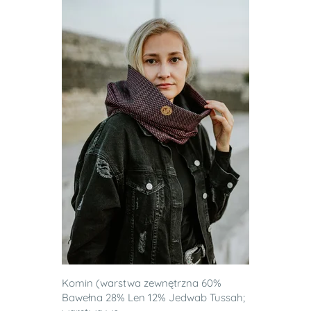
Komin (warstwa zewnętrzna 60%
Bawełna 28% Len 12% Jedwab Tussah;