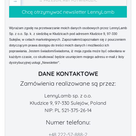
→
→ PRZESUŃ, ABY POTWIERDZIĆ
Wyrażam zgodę na przetwarzanie moich danych osobowych przez LennyLamb
Sp. z o.o. Sp. k. z siedzibą w Kłudzicach pod adresem Kłudzice 9, 97-330
Sulejów, w celach marketingowych. Zapoznałem/zapoznałam się z pouczeniem
dotyczącym prawa dostępu do treści moich danych i możliwości ich
poprawiania. Jestem świadom/świadoma, iż moja zgoda może być odwołana w
każdym czasie, co skutkować będzie usunięciem mojego adresu e-mail z listy
dystrybucyjnej usługi „Newsletter”.
DANE KONTAKTOWE
Zamówienia realizowane są przez:
LennyLamb sp. z o.o.
Kłudzice 9, 97-330 Sulejów, Poland
NIP: PL 521-375-26-14
Numer telefonu:
+48 222-57-888-2