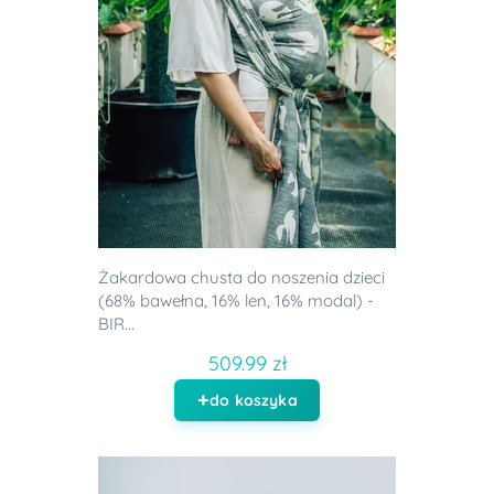
Żakardowa chusta do noszenia dzieci
(68% bawełna, 16% len, 16% modal) -
BIR...
509.99 zł
do koszyka