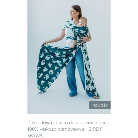
nowość
Żakardowa chusta do noszenia dzieci,
100% wiskoza bambusowa - BIRDY -
SKYWA...