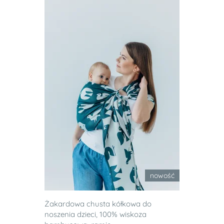
nowość
Żakardowa chusta kółkowa do
noszenia dzieci, 100% wiskoza