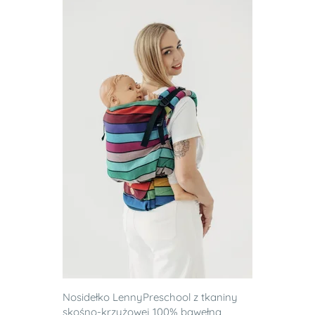
Nosidełko LennyPreschool z tkaniny
skośno-krzyżowej 100% bawełna,