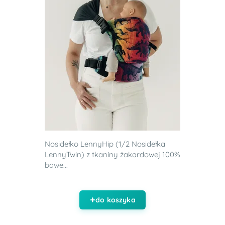
Nosidełko LennyHip (1/2 Nosidełka
LennyTwin) z tkaniny żakardowej 100%
bawe...
do koszyka