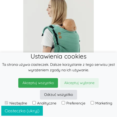
Ustawienia cookies
Ta strona używa ciasteczek. Dalsze korzystanie z tego serwisu jest
wyrażeniem zgody na ich używanie.
Akceptuj wszystko
Akceptuj wybrane
Odrzuć wszystko
Nosidło Klamrowe Onbuhimo PRO
Niezbędne
Analityczne
Preferencje
Marketing
splot jodełkowy (100% bawełna),
Ciasteczka (ukryj)
rozmiar Presc...