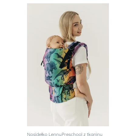
Nosidełko LennyPreschool z tkaniny