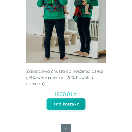
Żakardowa chusta do noszenia dzieci
(74% wełna merino, 26% bawełna
czesana)...
1800.01 zł
do koszyka
1