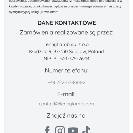
poprawiania. Jestem świadom/świadoma, iż moja zgoda może być odwołana w
każdym czasie, co skutkować będzie usunięciem mojego adresu e-mail z listy
dystrybucyjnej usługi „Newsletter”.
DANE KONTAKTOWE
Zamówienia realizowane są przez:
LennyLamb sp. z o.o.
Kłudzice 9, 97-330 Sulejów, Poland
NIP: PL 521-375-26-14
Numer telefonu:
+48 222-57-888-2
E-mail:
contact@lennylamb.com
Znajdź nas na: