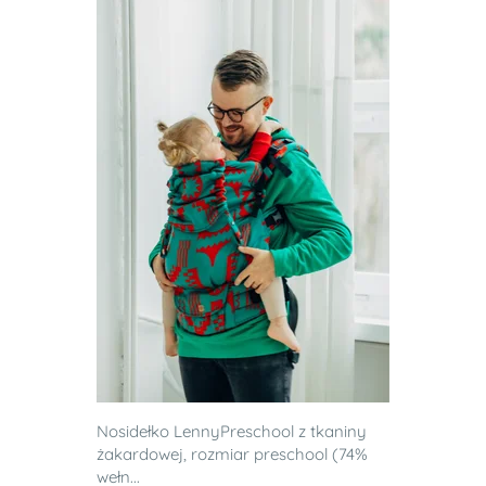
Nosidełko LennyPreschool z tkaniny
żakardowej, rozmiar preschool (74%
wełn...