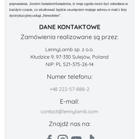
poprawiania. Jestem świadom/świadoma, iż moja zgoda może być odwołana w
każdym czasie, co skutkować będzie usunięciem mojego adresu e-mail z listy
dystrybucyjnej usługi „Newsletter”.
DANE KONTAKTOWE
Zamówienia realizowane są przez:
LennyLamb sp. z o.o.
Kłudzice 9, 97-330 Sulejów, Poland
NIP: PL 521-375-26-14
Numer telefonu:
+48 222-57-888-2
E-mail:
contact@lennylamb.com
Znajdź nas na: