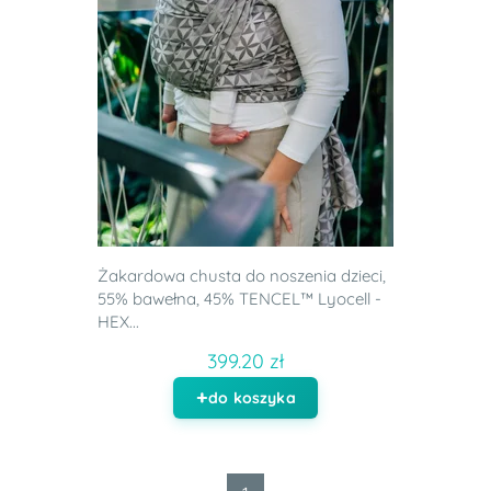
Żakardowa chusta do noszenia dzieci,
55% bawełna, 45% TENCEL™ Lyocell -
HEX...
399.20 zł
do koszyka