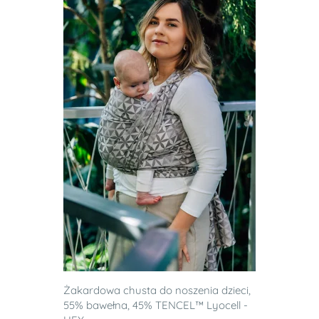
Żakardowa chusta do noszenia dzieci,
55% bawełna, 45% TENCEL™ Lyocell -