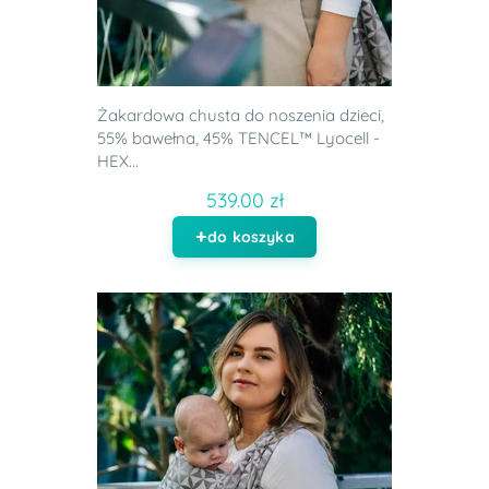
Żakardowa chusta do noszenia dzieci,
55% bawełna, 45% TENCEL™ Lyocell -
HEX...
539.00 zł
do koszyka