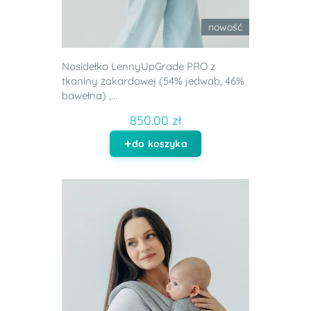
nowość
Nosidełko LennyUpGrade PRO z
tkaniny żakardowej (54% jedwab, 46%
bawełna) ,...
850.00 zł
do koszyka