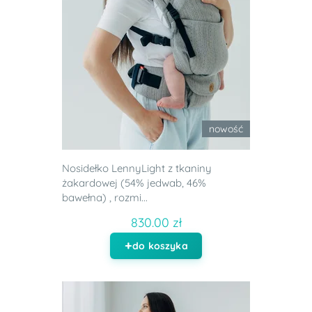
nowość
Nosidełko LennyLight z tkaniny
żakardowej (54% jedwab, 46%
bawełna) , rozmi...
830.00 zł
do koszyka