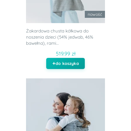
nowość
Żakardowa chusta kółkowa do
noszenia dzieci (54% jedwab, 46%
bawełna), rami...
519.99 zł
do koszyka