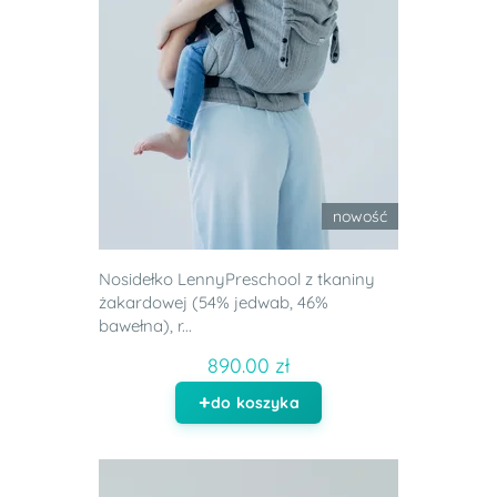
nowość
Nosidełko LennyPreschool z tkaniny
żakardowej (54% jedwab, 46%
bawełna), r...
890.00 zł
do koszyka