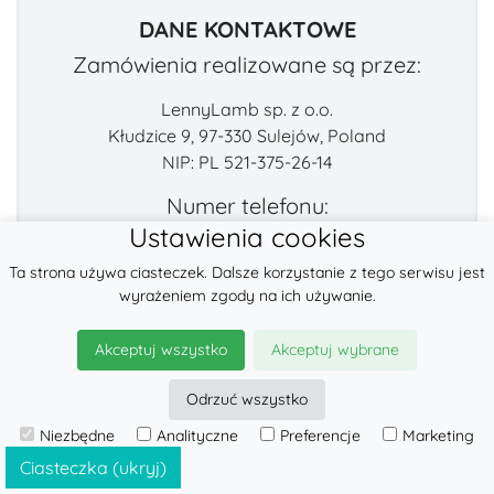
DANE KONTAKTOWE
Zamówienia realizowane są przez:
LennyLamb sp. z o.o.
Kłudzice 9, 97-330 Sulejów, Poland
NIP: PL 521-375-26-14
Numer telefonu:
Ustawienia cookies
+48 222-57-888-2
Ta strona używa ciasteczek. Dalsze korzystanie z tego serwisu jest
E-mail:
wyrażeniem zgody na ich używanie.
contact@lennylamb.com
Akceptuj wszystko
Akceptuj wybrane
Znajdź nas na:
Odrzuć wszystko
Niezbędne
Analityczne
Preferencje
Marketing
Ciasteczka (ukryj)