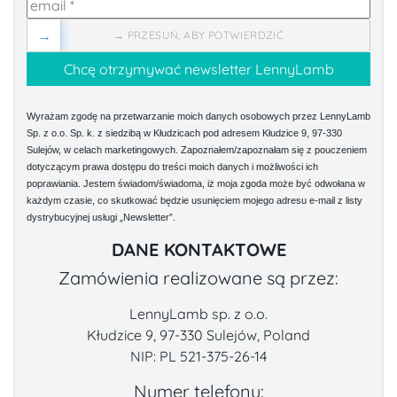
→
→ PRZESUŃ, ABY POTWIERDZIĆ
Wyrażam zgodę na przetwarzanie moich danych osobowych przez LennyLamb
Sp. z o.o. Sp. k. z siedzibą w Kłudzicach pod adresem Kłudzice 9, 97-330
Sulejów, w celach marketingowych. Zapoznałem/zapoznałam się z pouczeniem
dotyczącym prawa dostępu do treści moich danych i możliwości ich
poprawiania. Jestem świadom/świadoma, iż moja zgoda może być odwołana w
każdym czasie, co skutkować będzie usunięciem mojego adresu e-mail z listy
dystrybucyjnej usługi „Newsletter”.
DANE KONTAKTOWE
Zamówienia realizowane są przez:
LennyLamb sp. z o.o.
Kłudzice 9, 97-330 Sulejów, Poland
NIP: PL 521-375-26-14
Numer telefonu: