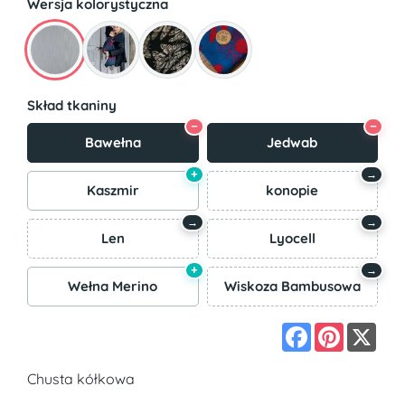
Wersja kolorystyczna
Skład tkaniny
−
−
Bawełna
Jedwab
+
→
Kaszmir
konopie
→
→
Len
Lyocell
+
→
Wełna Merino
Wiskoza Bambusowa
Facebook
Pinterest
X
Chusta kółkowa