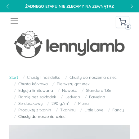
ŻADNEGO ETAPU NIE ZLECAMY NA ZEWNĄTRZ
0
Start
Chusty i nosidełka
Chusty do noszenia dzieci
Chusta kółkowa
Pierwszy gatunek
Edycja limitowana
Nowość
Standard 1.8m
Ramię bez zakładek
Jedwab
Bawełna
Serduszkowy
290 g/m²
Muna
Produkty z tkanin
Tkaniny
Little Love
Fancy
Chusty do noszenia dzieci