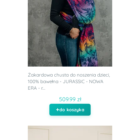
Żakardowa chusta do noszenia dzieci,
100% bawełna - JURASSIC - NOWA
ERA - r...
509.99 zł
do koszyka