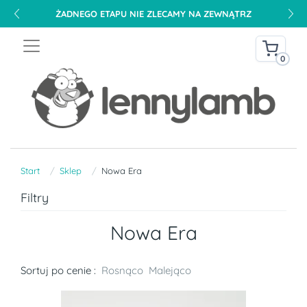
DARMOWA DOSTAWA NA TERENIE POLSKI OD 240 PLN
0
Start
Sklep
Nowa Era
Filtry
Nowa Era
Sortuj po cenie :
Rosnąco
Malejąco