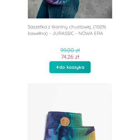
Saszetka z tkaniny chustowej, (100%
bawełna) - JURASSIC - NOWA ERA
99.00 zł
74.26 zł
do koszyka