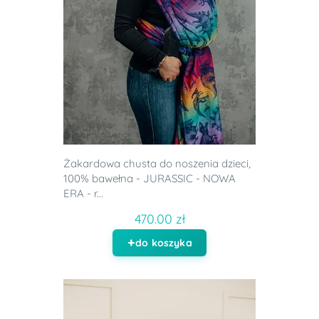
Żakardowa chusta do noszenia dzieci,
100% bawełna - JURASSIC - NOWA
ERA - r...
470.00 zł
do koszyka