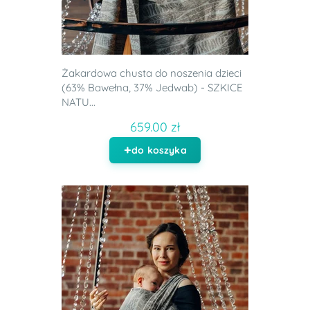
Żakardowa chusta do noszenia dzieci
(63% Bawełna, 37% Jedwab) - SZKICE
NATU...
659.00 zł
do koszyka