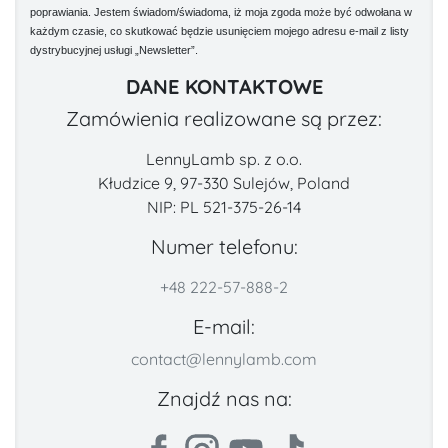
poprawiania. Jestem świadom/świadoma, iż moja zgoda może być odwołana w
każdym czasie, co skutkować będzie usunięciem mojego adresu e-mail z listy
dystrybucyjnej usługi „Newsletter”.
DANE KONTAKTOWE
Zamówienia realizowane są przez:
LennyLamb sp. z o.o.
Kłudzice 9, 97-330 Sulejów, Poland
NIP: PL 521-375-26-14
Numer telefonu:
+48 222-57-888-2
E-mail:
contact@lennylamb.com
Znajdź nas na: