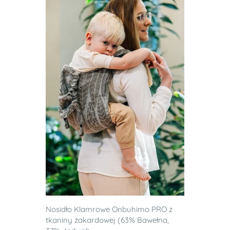
Nosidło Klamrowe Onbuhimo PRO z
tkaniny żakardowej (63% Bawełna,