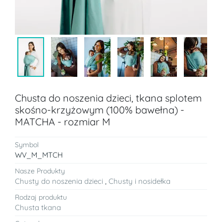
Chusta do noszenia dzieci, tkana splotem
skośno-krzyżowym (100% bawełna) -
MATCHA - rozmiar M
Symbol
WV_M_MTCH
Nasze Produkty
Chusty do noszenia dzieci
,
Chusty i nosidełka
Rodzaj produktu
Chusta tkana