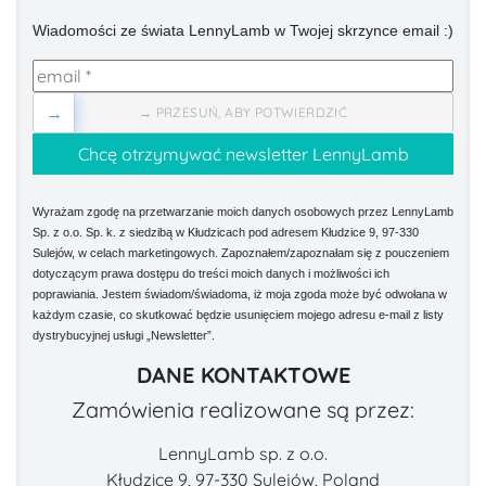
Wiadomości ze świata LennyLamb w Twojej skrzynce email :)
→
→ PRZESUŃ, ABY POTWIERDZIĆ
Wyrażam zgodę na przetwarzanie moich danych osobowych przez LennyLamb
Sp. z o.o. Sp. k. z siedzibą w Kłudzicach pod adresem Kłudzice 9, 97-330
Sulejów, w celach marketingowych. Zapoznałem/zapoznałam się z pouczeniem
dotyczącym prawa dostępu do treści moich danych i możliwości ich
poprawiania. Jestem świadom/świadoma, iż moja zgoda może być odwołana w
każdym czasie, co skutkować będzie usunięciem mojego adresu e-mail z listy
dystrybucyjnej usługi „Newsletter”.
DANE KONTAKTOWE
Zamówienia realizowane są przez:
LennyLamb sp. z o.o.
Kłudzice 9, 97-330 Sulejów, Poland