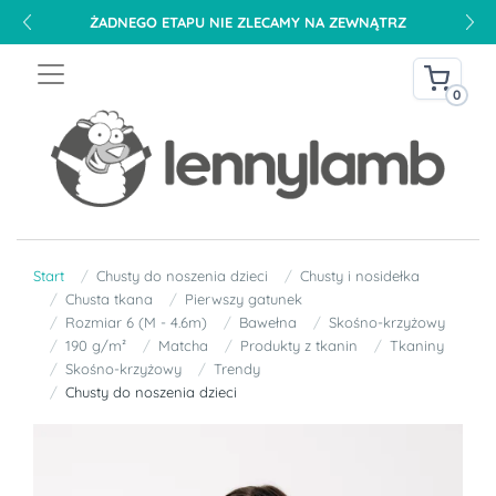
ŻADNEGO ETAPU NIE ZLECAMY NA ZEWNĄTRZ
0
Start
Chusty do noszenia dzieci
Chusty i nosidełka
Chusta tkana
Pierwszy gatunek
Rozmiar 6 (M - 4.6m)
Bawełna
Skośno-krzyżowy
190 g/m²
Matcha
Produkty z tkanin
Tkaniny
Skośno-krzyżowy
Trendy
Chusty do noszenia dzieci