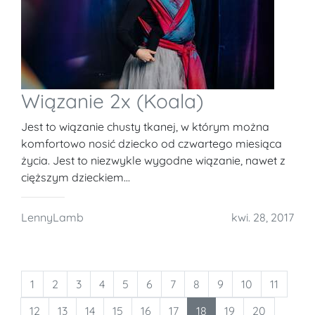
Wiązanie 2x (Koala)
Jest to wiązanie chusty tkanej, w którym można
komfortowo nosić dziecko od czwartego miesiąca
życia. Jest to niezwykle wygodne wiązanie, nawet z
cięższym dzieckiem...
LennyLamb
kwi. 28, 2017
1
2
3
4
5
6
7
8
9
10
11
12
13
14
15
16
17
18
19
20