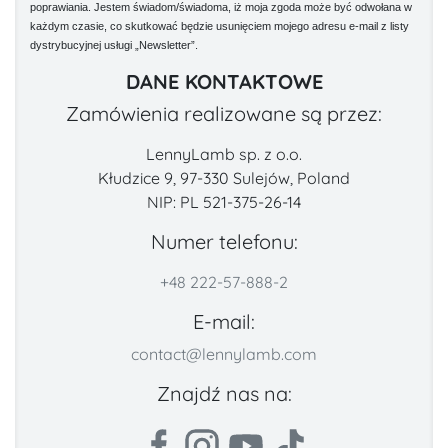
poprawiania. Jestem świadom/świadoma, iż moja zgoda może być odwołana w
każdym czasie, co skutkować będzie usunięciem mojego adresu e-mail z listy
dystrybucyjnej usługi „Newsletter”.
DANE KONTAKTOWE
Zamówienia realizowane są przez:
LennyLamb sp. z o.o.
Kłudzice 9, 97-330 Sulejów, Poland
NIP: PL 521-375-26-14
Numer telefonu:
+48 222-57-888-2
E-mail:
contact@lennylamb.com
Znajdź nas na: