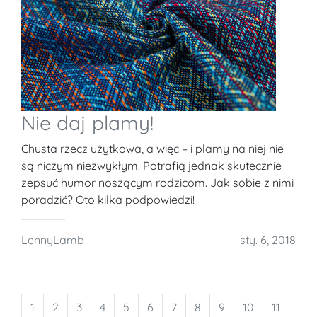
Nie daj plamy!
Chusta rzecz użytkowa, a więc – i plamy na niej nie
są niczym niezwykłym. Potrafią jednak skutecznie
zepsuć humor noszącym rodzicom. Jak sobie z nimi
poradzić? Oto kilka podpowiedzi!
LennyLamb
sty. 6, 2018
1
2
3
4
5
6
7
8
9
10
11