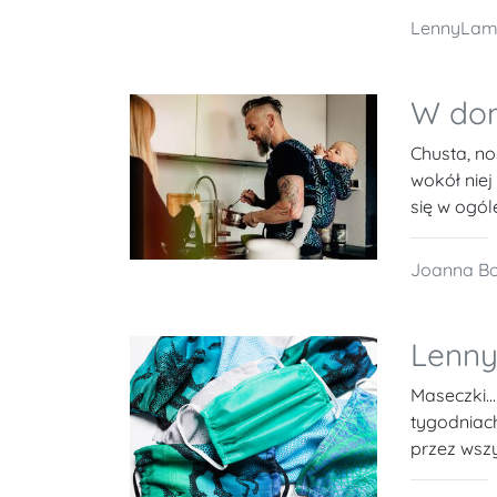
LennyLa
W dom
Chusta, no
wokół niej
się w ogó
Joanna B
Lenny
Maseczki… 
tygodniach
przez wsz