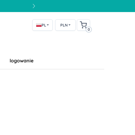
PL
PLN
0
logowanie