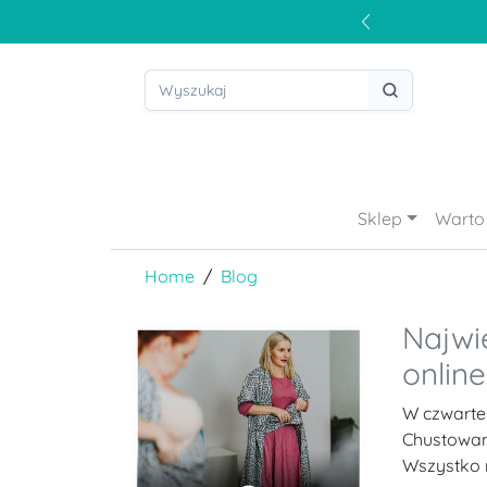
Sklep
Warto 
Home
Blog
Najwi
online 
W czwartek
Chustowani
Wszystko m