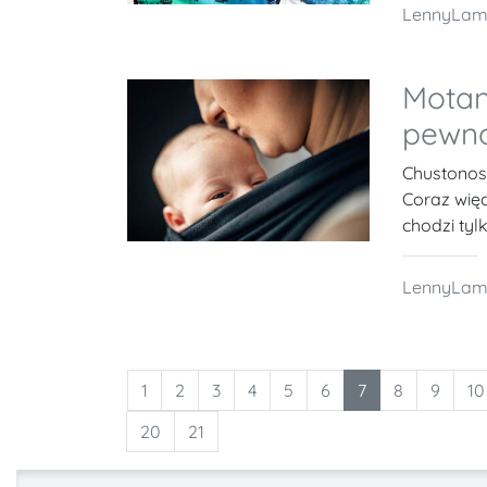
LennyLa
Motan
pewno
Chustonosz
Coraz wię
chodzi tyl
LennyLa
1
2
3
4
5
6
7
8
9
10
20
21