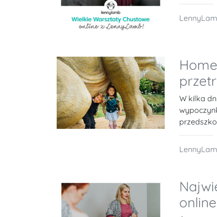
LennyLa
Home 
przet
W kilka dn
wypoczynk
przedszkole
LennyLa
Najwi
online 