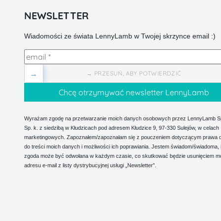
NEWSLETTER
Wiadomości ze świata LennyLamb w Twojej skrzynce email :)
→
→ PRZESUŃ, ABY POTWIERDZIĆ
Wyrażam zgodę na przetwarzanie moich danych osobowych przez LennyLamb Sp.
Sp. k. z siedzibą w Kłudzicach pod adresem Kłudzice 9, 97-330 Sulejów, w celach
marketingowych. Zapoznałem/zapoznałam się z pouczeniem dotyczącym prawa 
do treści moich danych i możliwości ich poprawiania. Jestem świadom/świadoma, 
zgoda może być odwołana w każdym czasie, co skutkować będzie usunięciem m
adresu e-mail z listy dystrybucyjnej usługi „Newsletter”.