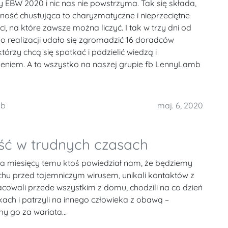
 EBW 2020 i nic nas nie powstrzyma. Tak się składa,
ność chustująca to charyzmatyczne i nieprzeciętne
, na które zawsze można liczyć. I tak w trzy dni od
o realizacji udało się zgromadzić 16 doradców
którzy chcą się spotkać i podzielić wiedzą i
eniem. A to wszystko na naszej grupie fb LennyLamb
mb
maj. 6, 2020
ość w trudnych czasach
ka miesięcy temu ktoś powiedział nam, że będziemy
achu przed tajemniczym wirusem, unikali kontaktów z
acowali przede wszystkim z domu, chodzili na co dzień
ch i patrzyli na innego człowieka z obawą –
y go za wariata...