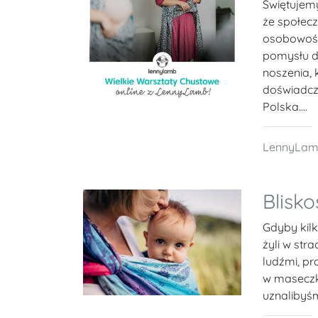
Świętujemy
że społecz
osobowości
pomysłu d
noszenia, 
doświadcz
Polska....
LennyLa
Blisk
Gdyby kil
żyli w str
ludźmi, pr
w maseczka
uznalibyśm