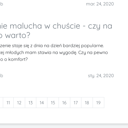
mb
mar. 24, 2020
ie malucha w chuście - czy na
 warto?
enie staje się z dnia na dzień bardziej popularne.
cej młodych mam stawia na wygodę. Czy na pewno
ko o komfort?
mb
sty. 24, 2020
11
12
13
14
15
16
17
18
19