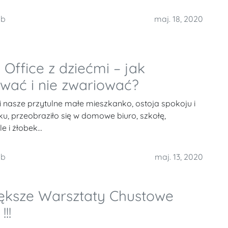
mb
maj. 18, 2020
Office z dziećmi – jak
rwać i nie zwariować?
i nasze przytulne małe mieszkanko, ostoja spokoju i
u, przeobraziło się w domowe biuro, szkołę,
 i żłobek...
mb
maj. 13, 2020
ększe Warsztaty Chustowe
!!!