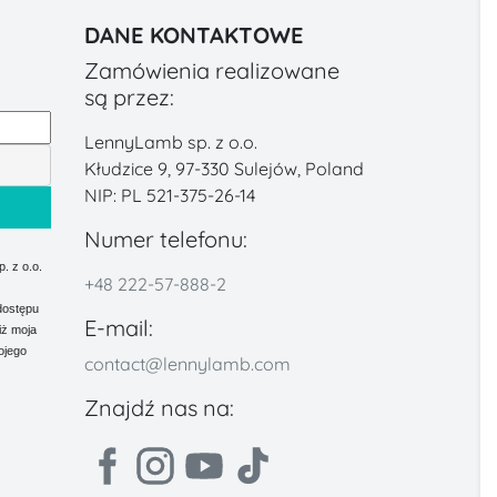
DANE KONTAKTOWE
Zamówienia realizowane
są przez:
LennyLamb sp. z o.o.
Kłudzice 9, 97-330 Sulejów, Poland
NIP: PL 521-375-26-14
Numer telefonu:
 z o.o.
+48 222-57-888-2
dostępu
E-mail:
iż moja
ojego
contact@lennylamb.com
Znajdź nas na: