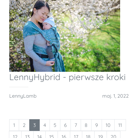
LennyHybrid - pierwsze kroki
LennyLamb
maj. 1, 2022
1
2
3
4
5
6
7
8
9
10
11
12
13
14
15
16
17
18
19
20