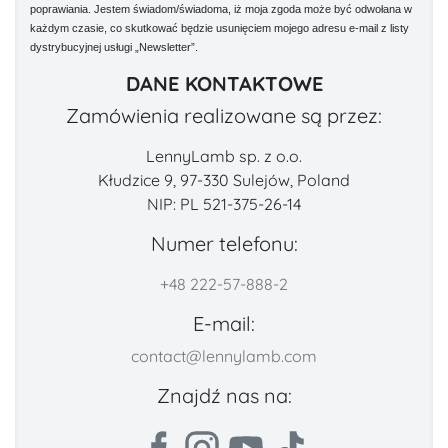
poprawiania. Jestem świadom/świadoma, iż moja zgoda może być odwołana w
każdym czasie, co skutkować będzie usunięciem mojego adresu e-mail z listy
dystrybucyjnej usługi „Newsletter”.
DANE KONTAKTOWE
Zamówienia realizowane są przez:
LennyLamb sp. z o.o.
Kłudzice 9, 97-330 Sulejów, Poland
NIP: PL 521-375-26-14
Numer telefonu:
+48 222-57-888-2
E-mail:
contact@lennylamb.com
Znajdź nas na: